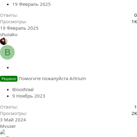
19 Февраль 2025
Ответы
0
Просмотры
1K
19 Февраль 2025
shusaku
B
З
а
Помогите пожалуйста Artrium
Решено
к
р
BloodVaal
ы
9 Ноябрь 2023
т
а
Ответы
1
Просмотры
2K
3 Май 2024
Mvuser