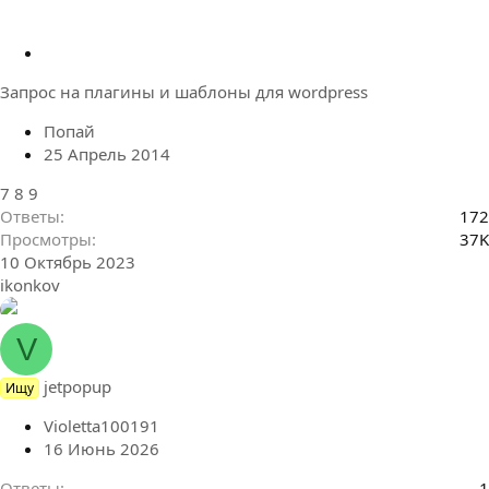
З
а
Запрос на плагины и шаблоны для wordpress
к
р
Попай
е
25 Апрель 2014
п
л
7
8
9
е
Ответы
172
н
Просмотры
37K
о
10 Октябрь 2023
ikonkov
V
jetpopup
Ищу
Violetta100191
16 Июнь 2026
Ответы
1