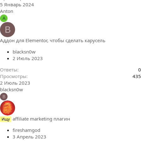
5 Январь 2024
Аnton
А
B
Аддон для Elementor, чтобы сделать карусель
blacksn0w
2 Июль 2023
Ответы
0
Просмотры
435
2 Июль 2023
blacksn0w
B
affiliate marketing плагин
Ищу
fireshamgod
3 Апрель 2023