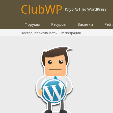
Club
WP
Клуб №1 по WordPress
Форумы
Ресурсы
Заметки
Рей
Последняя активность
Регистрация