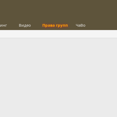
тинг
Видео
Права групп
ЧаВо