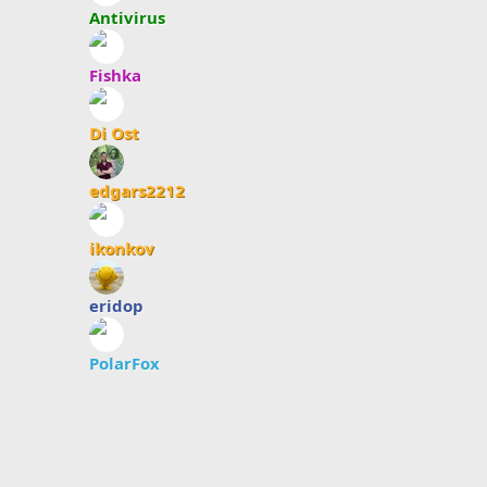
Antivirus
Fishka
Di Ost
edgars2212
ikonkov
eridop
PolarFox