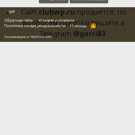
Сайт
clubwp.ru
продается: по
WP
Обратная связь
вопросам покупки пишите в
Условия и правила
Политика конфиденциальности
Помощь
R
S
Telegram
@garri83
.
S
Локализация от
XenForo.Info