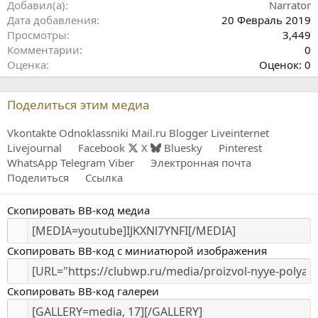
Добавил(а)
Narrator
Дата добавления
20 Февраль 2019
Просмотры
3,449
Комментарии
0
0
Оценка
Оценок: 0
.
0
Поделиться этим медиа
0
з
Vkontakte
Odnoklassniki
Mail.ru
Blogger
Liveinternet
в
Livejournal
Facebook
X
Bluesky
Pinterest
ё
WhatsApp
Telegram
Viber
Электронная почта
з
Поделиться
Ссылка
д
Скопировать BB-код медиа
Скопировать BB-код с миниатюрой изображения
Скопировать BB-код галереи