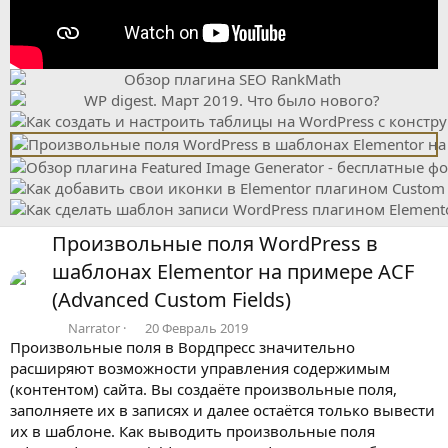
В
Н
п
а
е
з
р
а
ё
д
д
В
Произвольные поля WordPress в
п
шаблонах Elementor на примере ACF
е
р
(Advanced Custom Fields)
ё
Narrator
20 Февраль 2019
д
Произвольные поля в Вордпресс значительно
расширяют возможности управления содержимым
(контентом) сайта. Вы создаёте произвольные поля,
заполняете их в записях и далее остаётся только вывести
их в шаблоне. Как выводить произвольные поля