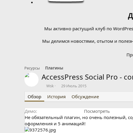
Д
Мы активно растущий клуб по WordPress
Мы делимся новостями, отытом и полезн
Пр
Ресурсы
Плагины
AccessPress Social Pro - 
А
Д
Wsk
29 Июль 2015
в
а
Обзор
т
История
т
Обсуждение
о
а
р
с
Демо
Посмотреть
о
Не обязательный плагин, но очень полезный, со
з
д
оформления и 5 анимаций!
а