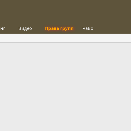
инг
Видео
Права групп
ЧаВо