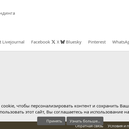
ендинга
t
Livejournal
Facebook
X
Bluesky
Pinterest
WhatsA
cookie, чтобы персонализировать контент и сохранить Ваш в
ользовать этот сайт, Вы соглашаетесь на использование н
Принять
Узнать больше...
Обратная связь
Условия и 