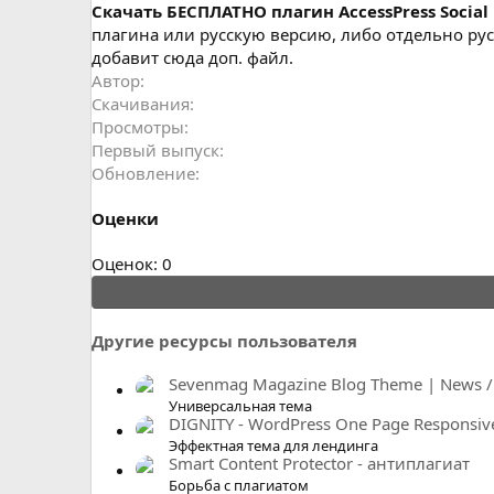
н
Cкачать БЕСПЛАТНО плагин AccessPress Social
и
плагина или русскую версию, либо отдельно русиф
я
добавит сюда доп. файл.
Автор
Скачивания
Просмотры
Первый выпуск
Обновление
Оценки
0
Оценок: 0
.
0
0
Другие ресурсы пользователя
з
в
Sevenmag Magazine Blog Theme | News / E
ё
Универсальная тема
DIGNITY - WordPress One Page Responsive 
з
Эффектная тема для лендинга
д
Smart Content Protector - антиплагиат
Борьба с плагиатом