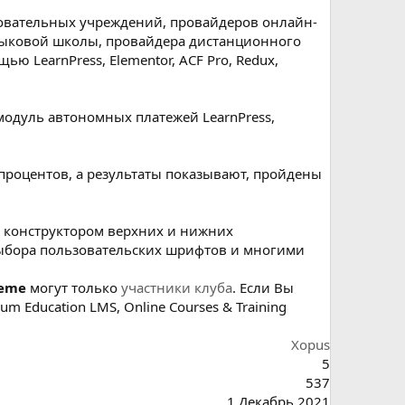
зовательных учреждений, провайдеров онлайн-
языковой школы, провайдера дистанционного
ью LearnPress, Elementor, ACF Pro, Redux,
модуль автономных платежей LearnPress,
процентов, а результаты показывают, пройдены
, конструктором верхних и нижних
выбора пользовательских шрифтов и многими
heme
могут только
участники клуба
. Если Вы
Education LMS, Online Courses & Training
Xopus
5
537
1 Декабрь 2021