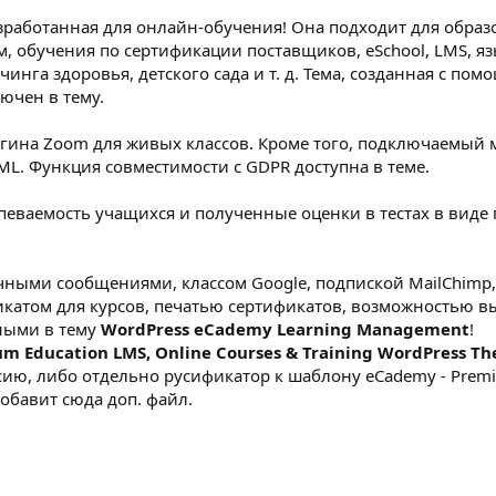
азработанная для онлайн-обучения! Она подходит для обра
м, обучения по сертификации поставщиков, eSchool, LMS, 
нга здоровья, детского сада и т. д. Тема, созданная с помощ
лючен в тему.
агина Zoom для живых классов. Кроме того, подключаемый 
ML. Функция совместимости с GDPR доступна в теме.
певаемость учащихся и полученные оценки в тестах в виде 
чными сообщениями, классом Google, подпиской MailChimp
икатом для курсов, печатью сертификатов, возможностью 
ными в тему
WordPress eCademy Learning Management
!
 Education LMS, Online Courses & Training WordPress T
, либо отдельно русификатор к шаблону eCademy - Premium 
добавит сюда доп. файл.