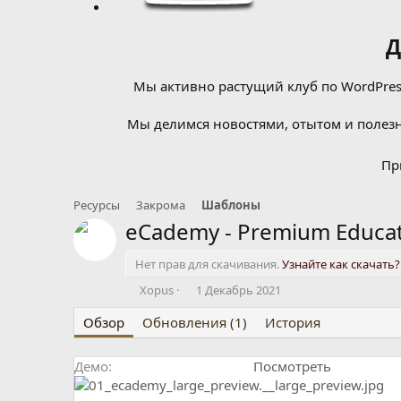
Д
Мы активно растущий клуб по WordPress
Мы делимся новостями, отытом и полезн
Пр
Ресурсы
Закрома
Шаблоны
eCademy - Premium Educat
Нет прав для скачивания.
Узнайте как скачать?
А
Д
Xopus
1 Декабрь 2021
в
а
Обзор
т
Обновления (1)
т
История
о
а
р
с
Демо
Посмотреть
о
з