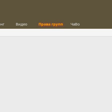
инг
Видео
Права групп
ЧаВо