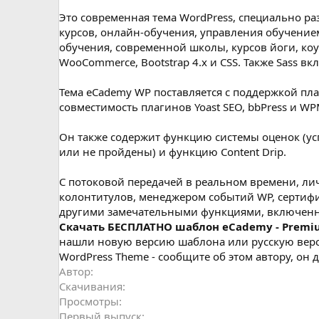
д
а
Это современная тема WordPress, специально р
н
курсов, онлайн-обучения, управления обучение
и
обучения, современной школы, курсов йоги, коучи
я
WooCommerce, Bootstrap 4.x и CSS. Также Sass вк
Тема eCademy WP поставляется с поддержкой пл
совместимость плагинов Yoast SEO, bbPress и WP
Он также содержит функцию системы оценок (ус
или не пройдены) и функцию Content Drip.
С потоковой передачей в реальном времени, ли
колонтитулов, менеджером событий WP, сертиф
другими замечательными функциями, включен
Cкачать БЕСПЛАТНО шаблон eCademy - Premium
нашли новую версию шаблона или русскую версию
WordPress Theme - сообщите об этом автору, он 
Автор
Скачивания
Просмотры
Первый выпуск