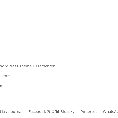
 WordPress Theme + Elementor
Store
e
t
Livejournal
Facebook
X
Bluesky
Pinterest
WhatsA