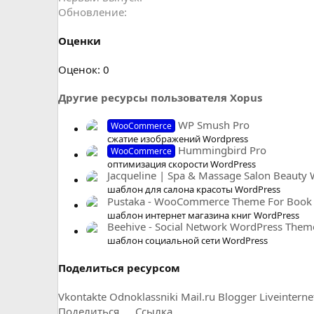
Обновление
Оценки
0
Оценок: 0
.
Другие ресурсы пользователя Xopus
0
0
WP Smush Pro
WooCommerce
з
сжатие изображений Wordpress
в
Hummingbird Pro
WooCommerce
ё
оптимизация скорости WordPress
з
Jacqueline | Spa & Massage Salon Beauty
д
шаблон для салона красоты WordPress
Pustaka - WooCommerce Theme For Book 
шаблон интернет магазина книг WordPress
Beehive - Social Network WordPress Them
шаблон социальной сети WordPress
Поделиться ресурсом
Vkontakte
Odnoklassniki
Mail.ru
Blogger
Liveinterne
Поделиться
Ссылка