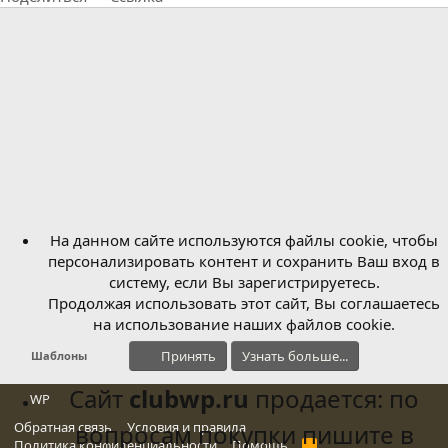
На данном сайте используются файлы cookie, чтобы
персонализировать контент и сохранить Ваш вход в
систему, если Вы зарегистрируетесь.
Продолжая использовать этот сайт, Вы соглашаетесь
на использование наших файлов cookie.
Принять
Узнать больше...
Шаблоны
Сайт
clubwp.ru
продается: по
WP
Обратная связь
вопросам покупки пишите в
Условия и правила
Политика конфиденциальности
Помощь
R