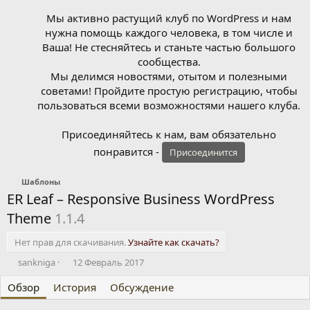
Мы активно растущий клуб по WordPress и нам
нужна помощь каждого человека, в том числе и
Ваша! Не стесняйтесь и станьте частью большого
сообщества.
Мы делимся новостями, отытом и полезными
советами! Пройдите простую регистрацию, чтобы
пользоваться всеми возможностями нашего клуба.
Присоединяйтесь к нам, вам обязательно
понравится -
Присоединится
Шаблоны
ER Leaf – Responsive Business WordPress
Theme
1.1.4
Нет прав для скачивания.
Узнайте как скачать?
А
Д
sankniga
12 Февраль 2017
в
а
Обзор
т
История
т
Обсуждение
о
а