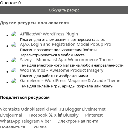
0
Оценок: 0
.
Обсудить ресурс
0
0
Другие ресурсы пользователя
з
в
AffiliateWP WordPress Plugin
ё
Плагин для отслеживания партнерских ссылок
AJAX Login and Registration Modal Popup Pro
з
Плагин позволяет пользователям Войти и
д
Зарегистрироваться в любом месте.
Savoy – Minimalist Ajax Woocommerce Theme
Тема для электронного магазина любой направленности
WooThumbs – Awesome Product Imagery
Плагин для работы с изображениями
Gameleon – WordPress Magazine & Arcade Theme
Тема для онлайн игры, аркады, журнала или газеты
Поделиться ресурсом
Vkontakte
Odnoklassniki
Mail.ru
Blogger
Liveinternet
Livejournal
Facebook
X
Bluesky
Pinterest
WhatsApp
Telegram
Viber
Электронная почта
Поделиться
Ссылка