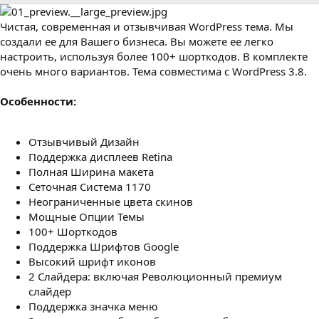
р
с
о
Чистая, современная и отзывчивая WordPress тема. Мы
з
д
создали ее для Вашего бизнеса. Вы можете ее легко
а
настроить, используя более 100+ шорткодов. В комплекте
н
очень много вариантов. Тема совместима с WordPress 3.8.
и
я
Особенности:
Отзывчивый Дизайн
Поддержка дисплеев Retina
Полная Ширина макета
Сеточная Система 1170
Неограниченные цвета скинов
Мощные Опции Темы
100+ Шорткодов
Поддержка Шрифтов Google
Высокий шрифт иконов
2 Слайдера: включая Революционный премиум
слайдер
Поддержка значка меню