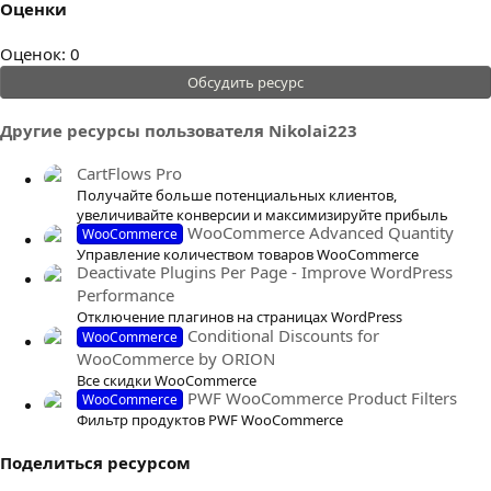
Оценки
0
Оценок: 0
.
Обсудить ресурс
0
0
Другие ресурсы пользователя Nikolai223
з
в
CartFlows Pro
ё
Получайте больше потенциальных клиентов,
з
увеличивайте конверсии и максимизируйте прибыль
WooCommerce Advanced Quantity
WooCommerce
д
Управление количеством товаров WooCommerce
Deactivate Plugins Per Page - Improve WordPress
Performance
Отключение плагинов на страницах WordPress
Conditional Discounts for
WooCommerce
WooCommerce by ORION
Все скидки WooCommerce
PWF WooCommerce Product Filters
WooCommerce
Фильтр продуктов PWF WooCommerce
Поделиться ресурсом