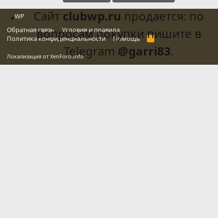
Сайт
clubwp.ru
продается: по
WP
Обратная связь
вопросам покупки пишите в
Условия и правила
Политика конфиденциальности
Помощь
R
S
Telegram
@garri83
.
S
Локализация от
XenForo.Info