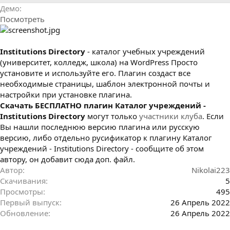
р
с
Демо
о
Посмотреть
з
д
а
н
Institutions Directory
- каталог учебных учреждений
и
(университет, колледж, школа) на WordPress Просто
я
установите и используйте его. Плагин создаст все
необходимые страницы, шаблон электронной почты и
настройки при установке плагина.
Cкачать БЕСПЛАТНО плагин Каталог учреждений -
Institutions Directory
могут только
участники клуба
. Если
Вы нашли последнюю версию плагина или русскую
версию, либо отдельно русификатор к плагину Каталог
учреждений - Institutions Directory - сообщите об этом
автору, он добавит сюда доп. файл.
Автор
Nikolai223
Скачивания
5
Просмотры
495
Первый выпуск
26 Апрель 2022
Обновление
26 Апрель 2022