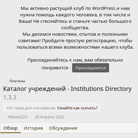
Мы активно растущий клуб по WordPress и нам
нужна помощь каждого человека, в том числе и
Ваша! Не стесняйтесь и станьте частью большого
сообщества.
Мы делимся новостями, отытом и полезными
советами! Пройдите простую регистрацию, чтобы
пользоваться всеми возможностями нашего клуба.
Присоединяйтесь к нам, вам обязательно
понравится -
Присоединится
Плагины
Каталог учреждений - Institutions Directory
1.3.3
Нет прав для скачивания.
Узнайте как скачать?
А
Д
Nikolai223
26 Апрель 2022
в
а
Обзор
т
История
т
Обсуждение
о
а