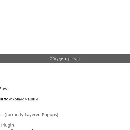
Обсудить ресурс
Press
для поисковых машин
ps (formerly Layered Popups)
 Plugin