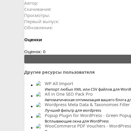
н
Автор
и
Скачивания
я
Просмотры
Первый выпуск
Обновление
Оценки
0
Оценок: 0
.
0
0
Другие ресурсы пользователя
з
в
WP All Import
ё
Импорт любых XML или CSV файлов для Word
All in One SEO Pack Pro
з
Автоматическая оптимизация вашего блога 
д
Wordpress Meta Data & Taxonomies Filter
Лучший фильтр для wordpress
Popup Plugin for WordPress - Green Popu
Всплывающие окна для WordPress
WooCommerce PDF Vouchers - WordPress