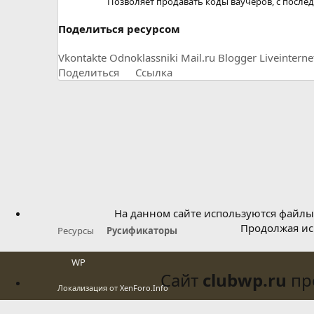
Позволяет продавать коды ваучеров, с после
Поделиться ресурсом
Vkontakte
Odnoklassniki
Mail.ru
Blogger
Liveinterne
Поделиться
Ссылка
На данном сайте используются файлы 
Продолжая исп
Ресурсы
Русификаторы
WP
Сайт
clubwp.ru
про
Локализация от
XenForo.Info