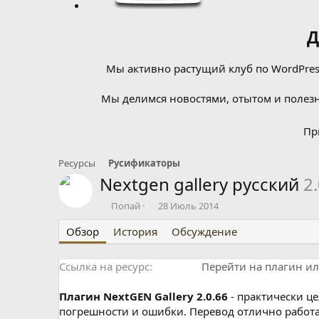
Д
Мы активно растущий клуб по WordPress
Мы делимся новостями, отытом и полезн
Пр
Ресурсы
Русификаторы
Nextgen gallery русский
2
А
Д
Попай
28 Июль 2014
в
а
Обзор
т
История
т
Обсуждение
о
а
р
с
Ссылка на ресурс
Перейти на плагин и
о
з
д
Плагин NextGEN Gallery 2.0.66
- практически ц
а
погрешности и ошибки. Перевод отлично работа