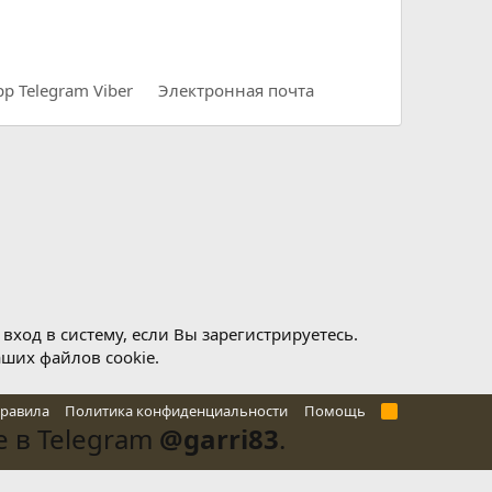
pp
Telegram
Viber
Электронная почта
ход в систему, если Вы зарегистрируетесь.
аших файлов cookie.
правила
Политика конфиденциальности
Помощь
R
S
 в Telegram
@garri83
.
S