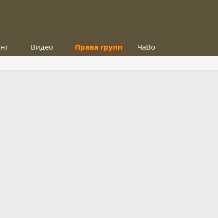
инг
Видео
Права групп
ЧаВо