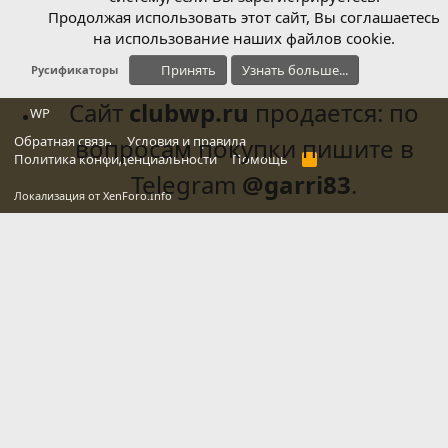
Продолжая использовать этот сайт, Вы соглашаетесь
на использование наших файлов cookie.
Принять
Узнать больше...
Русификаторы
Сайт
clubwp.ru
продается: по
WP
Обратная связь
вопросам покупки пишите в
Условия и правила
Политика конфиденциальности
Помощь
R
S
Telegram
@garri83
.
S
Локализация от
XenForo.Info