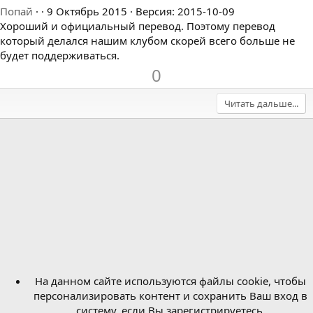
5
Попай
9 Октябрь 2015
Версия: 2015-10-09
.
Хороший и официальный перевод. Поэтому перевод
0
который делался нашим клубом скорей всего больше не
0
будет поддерживаться.
з
U
D
0
в
p
o
ё
v
w
Читать дальше...
з
o
n
д
t
v
e
o
t
e
На данном сайте используются файлы cookie, чтобы
персонализировать контент и сохранить Ваш вход в
систему, если Вы зарегистрируетесь.