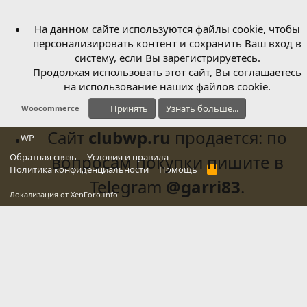
На данном сайте используются файлы cookie, чтобы
персонализировать контент и сохранить Ваш вход в
систему, если Вы зарегистрируетесь.
Продолжая использовать этот сайт, Вы соглашаетесь
на использование наших файлов cookie.
Принять
Узнать больше...
Woocommerce
Сайт
clubwp.ru
продается: по
WP
Обратная связь
вопросам покупки пишите в
Условия и правила
Политика конфиденциальности
Помощь
R
S
Telegram
@garri83
.
S
Локализация от
XenForo.Info