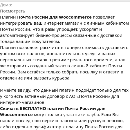
р
с
Демо
о
Посмотреть
з
д
Плагин
Почта России для Woocommerce
позволяет
а
интегрировать ваш интернет магазин с личным кабинетом
н
Почты России. Что в разы упрощает, ускоряет и
и
автоматизирует бизнес-процессы связанные с доставкой
я
товара вашим покупателям.
Плагин позволяет рассчитать точную стоимость доставки с
учётом всех налогов, дополнительных услуг и ваших
персональных скидок в режиме реального времени, а так
же отправить созданный заказ в личный кабинет Почты
России. Вам остаётся только собрать посылку и отвезти в
отделение или вызвать курьера.
Имейте ввиду, что данный плагин подойдет только для тех
у кого есть активный договор с АО «Почта России» для
интернет-магазинов.
Cкачать БЕСПЛАТНО плагин Почта России для
Woocommerce
могут только
участники клуба
. Если Вы
нашли последнюю версию плагина или русскую версию,
либо отдельно русификатор к плагину Почта России для