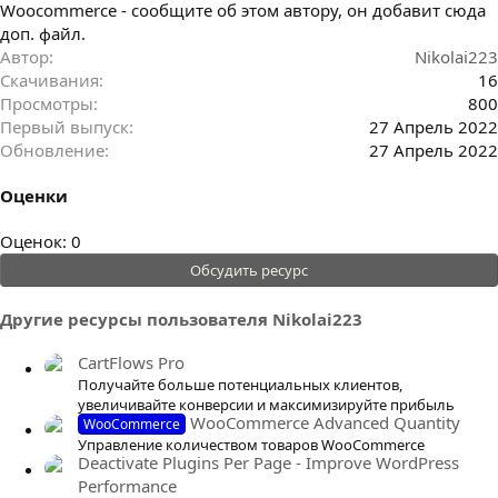
Woocommerce - сообщите об этом автору, он добавит сюда
доп. файл.
Автор
Nikolai223
Скачивания
16
Просмотры
800
Первый выпуск
27 Апрель 2022
Обновление
27 Апрель 2022
Оценки
0
Оценок: 0
.
Обсудить ресурс
0
0
Другие ресурсы пользователя Nikolai223
з
в
CartFlows Pro
ё
Получайте больше потенциальных клиентов,
з
увеличивайте конверсии и максимизируйте прибыль
WooCommerce Advanced Quantity
WooCommerce
д
Управление количеством товаров WooCommerce
Deactivate Plugins Per Page - Improve WordPress
Performance