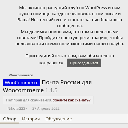
Мы активно растущий клуб по WordPress и нам
нужна помощь каждого человека, в том числе и
Ваша! Не стесняйтесь и станьте частью большого
сообщества.
Мы делимся новостями, отытом и полезными
советами! Пройдите простую регистрацию, чтобы
пользоваться всеми возможностями нашего клуба.
Присоединяйтесь к нам, вам обязательно
понравится -
Присоединится
Woocommerce
Почта России для
WooCommerce
Woocommerce
1.1.5
Нет прав для скачивания.
Узнайте как скачать?
А
Д
Nikolai223
27 Апрель 2022
в
а
Обзор
т
История
т
Обсуждение
о
а