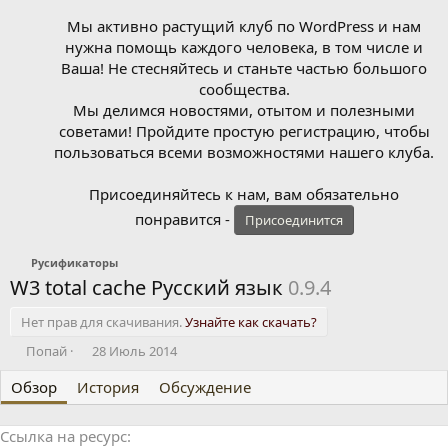
Мы активно растущий клуб по WordPress и нам
нужна помощь каждого человека, в том числе и
Ваша! Не стесняйтесь и станьте частью большого
сообщества.
Мы делимся новостями, отытом и полезными
советами! Пройдите простую регистрацию, чтобы
пользоваться всеми возможностями нашего клуба.
Присоединяйтесь к нам, вам обязательно
понравится -
Присоединится
Русификаторы
W3 total cache Русский язык
0.9.4
Нет прав для скачивания.
Узнайте как скачать?
А
Д
Попай
28 Июль 2014
в
а
Обзор
т
История
т
Обсуждение
о
а
р
с
Ссылка на ресурс
о