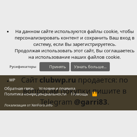
На данном сайте используются файлы cookie, чтобы
персонализировать контент и сохранить Ваш вход в
систему, если Вы зарегистрируетесь.
Продолжая использовать этот сайт, Вы соглашаетесь
на использование наших файлов cookie.
Принять
Узнать больше...
Русификаторы
Сайт
clubwp.ru
продается: по
WP
Обратная связь
вопросам покупки пишите в
Условия и правила
Политика конфиденциальности
Помощь
R
S
Telegram
@garri83
.
S
Локализация от
XenForo.Info