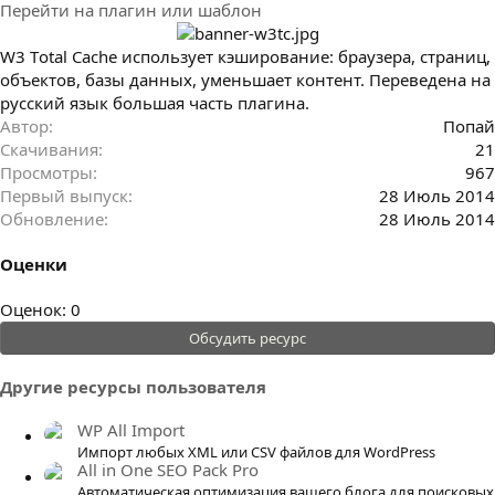
Перейти на плагин или шаблон
з
д
а
W3 Тotal Cache использует кэширование: браузера, страниц,
н
объектов, базы данных, уменьшает контент. Переведена на
и
русский язык большая часть плагина.
я
Автор
Попай
Скачивания
21
Просмотры
967
Первый выпуск
28 Июль 2014
Обновление
28 Июль 2014
Оценки
0
Оценок: 0
.
Обсудить ресурс
0
0
Другие ресурсы пользователя
з
в
WP All Import
ё
Импорт любых XML или CSV файлов для WordPress
All in One SEO Pack Pro
з
Автоматическая оптимизация вашего блога для поисковых
д