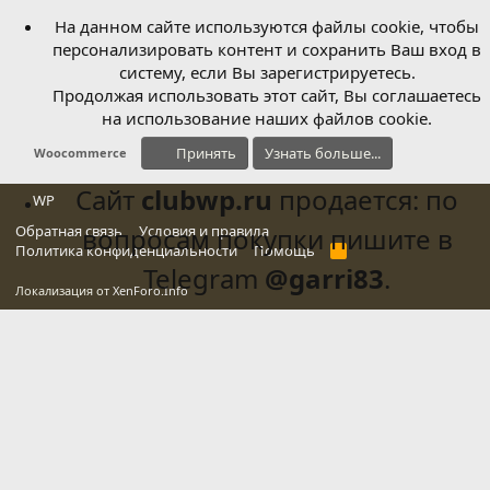
На данном сайте используются файлы cookie, чтобы
персонализировать контент и сохранить Ваш вход в
систему, если Вы зарегистрируетесь.
Продолжая использовать этот сайт, Вы соглашаетесь
на использование наших файлов cookie.
Принять
Узнать больше...
Woocommerce
Сайт
clubwp.ru
продается: по
WP
Обратная связь
вопросам покупки пишите в
Условия и правила
Политика конфиденциальности
Помощь
R
S
Telegram
@garri83
.
S
Локализация от
XenForo.Info