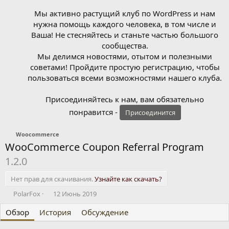
Мы активно растущий клуб по WordPress и нам
нужна помощь каждого человека, в том числе и
Ваша! Не стесняйтесь и станьте частью большого
сообщества.
Мы делимся новостями, отытом и полезными
советами! Пройдите простую регистрацию, чтобы
пользоваться всеми возможностями нашего клуба.
Присоединяйтесь к нам, вам обязательно
понравится -
Присоединится
Woocommerce
WooCommerce Coupon Referral Program
1.2.0
Нет прав для скачивания.
Узнайте как скачать?
А
Д
PolarFox
12 Июнь 2019
в
а
Обзор
т
История
т
Обсуждение
о
а