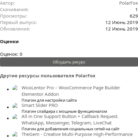
Автор
PolarFox
Скачивания
1
Просмотры
629
Первый выпуск
12 Июнь 2019
Обновление
12 Июнь 2019
Оценки
0
Оценок: 0
.
Обсудить ресурс
0
0
Другие ресурсы пользователя PolarFox
з
в
WooLentor Pro – WooCommerce Page Builder
ё
Elementor Addon
з
Плагин для настройки сайта
Smart Slider PRO
д
Плагин слайдера с мощным функционалом
All in One Support Button + Callback Request.
WhatsApp, Messenger, Telegram, LiveChat
Плагин для добавления социальных сетей на сайт
TheGem - Creative Multi-Purpose High-Performance