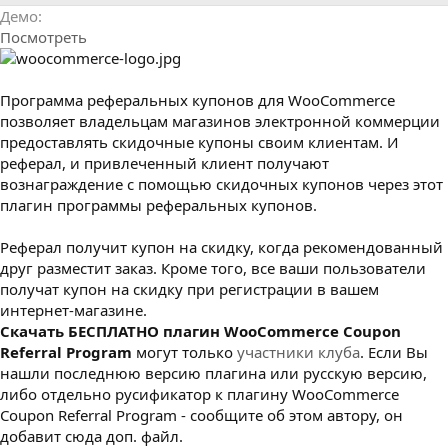
р
с
Демо
о
Посмотреть
з
д
а
н
Программа реферальных купонов для WooCommerce
и
позволяет владельцам магазинов электронной коммерции
я
предоставлять скидочные купоны своим клиентам. И
реферал, и привлеченный клиент получают
вознаграждение с помощью скидочных купонов через этот
плагин программы реферальных купонов.
Реферал получит купон на скидку, когда рекомендованный
друг разместит заказ. Кроме того, все ваши пользователи
получат купон на скидку при регистрации в вашем
интернет-магазине.
Cкачать БЕСПЛАТНО плагин WooCommerce Coupon
Referral Program
могут только
участники клуба
. Если Вы
нашли последнюю версию плагина или русскую версию,
либо отдельно русификатор к плагину WooCommerce
Coupon Referral Program - сообщите об этом автору, он
добавит сюда доп. файл.