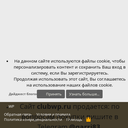
На данном сайте используются файлы cookie, чтобы
персонализировать контент и сохранить Ваш вход в
систему, если Вы зарегистрируетесь.
Продолжая использовать этот сайт, Вы соглашаетесь
на использование наших файлов cookie.
Принять
Узнать больше...
Дайджест блогосферы
Сайт
clubwp.ru
продается: по
WP
Обратная связь
вопросам покупки пишите в
Условия и правила
Политика конфиденциальности
Помощь
R
S
Telegram
@garri83
.
S