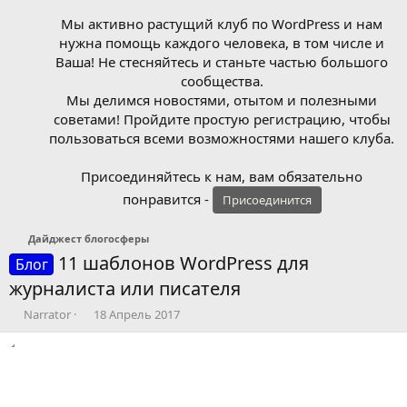
Мы активно растущий клуб по WordPress и нам
нужна помощь каждого человека, в том числе и
Ваша! Не стесняйтесь и станьте частью большого
сообщества.
Мы делимся новостями, отытом и полезными
советами! Пройдите простую регистрацию, чтобы
пользоваться всеми возможностями нашего клуба.
Присоединяйтесь к нам, вам обязательно
понравится -
Присоединится
Дайджест блогосферы
11 шаблонов WordPress для
Блог
журналиста или писателя
А
Д
Narrator
18 Апрель 2017
в
а
т
т
о
а
р
н
т
а