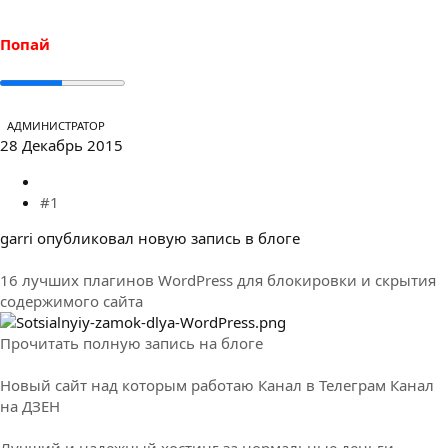
е
ч
м
а
ы
л
Попай
а
АДМИНИСТРАТОР
28 Декабрь 2015
#1
garri опубликовал новую запись в блоге
16 лучших плагинов WordPress для блокировки и скрытия
содержимого сайта
Прочитать полную запись на блоге
Новый сайт над которым работаю
Канал в Телеграм
Канал
на ДЗЕН
Лучший и надежный хостинг за нормальные деньги.