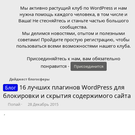
Мы активно растущий клуб по WordPress и нам
нужна помощь каждого человека, в том числе и
Ваша! Не стесняйтесь и станьте частью большого
сообщества.
Мы делимся новостями, отытом и полезными
советами! Пройдите простую регистрацию, чтобы
пользоваться всеми возможностями нашего клуба.
Присоединяйтесь к нам, вам обязательно
понравится -
Присоединится
Дайджест блогосферы
16 лучших плагинов WordPress для
Блог
блокировки и скрытия содержимого сайта
А
Д
Попай
28 Декабрь 2015
в
а
т
т
о
а
р
н
т
а