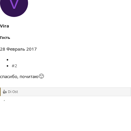
V
к
ц
и
и
:
Vira
Гость
28 Февраль 2017
#2
🙂
спасибо, почитаю
Di Ost
Р
е
а
к
ц
и
и
: