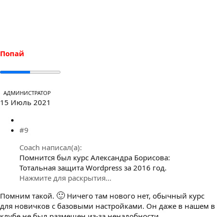
а
к
ц
и
и
:
Попай
АДМИНИСТРАТОР
15 Июль 2021
#9
Coach написал(а):
Помнится был курс Александра Борисова:
Тотальная защита Wordpress за 2016 год.
Нажмите для раскрытия...
🙂
Помним такой.
Ничего там нового нет, обычный курс
для новичков с базовыми настройками. Он даже в нашем в
клубе не был размещен из-за ненадобности.