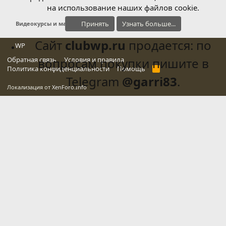
на использование наших файлов cookie.
Принять
Узнать больше...
Видеокурсы и мануалы
Сайт
clubwp.ru
продается: по
WP
Обратная связь
вопросам покупки пишите в
Условия и правила
Политика конфиденциальности
Помощь
R
S
Telegram
@garri83
.
S
Локализация от
XenForo.Info