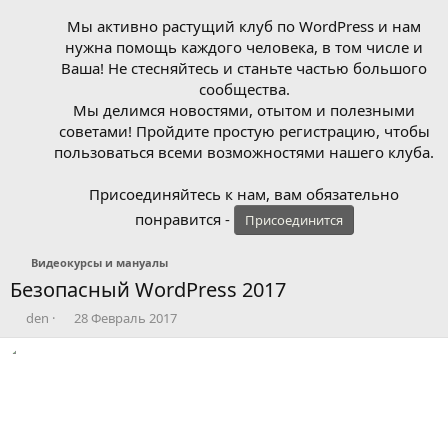
Мы активно растущий клуб по WordPress и нам
нужна помощь каждого человека, в том числе и
Ваша! Не стесняйтесь и станьте частью большого
сообщества.
Мы делимся новостями, отытом и полезными
советами! Пройдите простую регистрацию, чтобы
пользоваться всеми возможностями нашего клуба.
Присоединяйтесь к нам, вам обязательно
понравится -
Присоединится
Видеокурсы и мануалы
Безопасный WordPress 2017
А
Д
den
28 Февраль 2017
в
а
т
т
о
а
р
н
т
а
е
ч
м
а