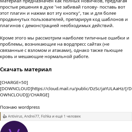
Материал предназначен как полных новичков, предлагая
простые решения в духе "не забивай голову- поставь вот
этот плагин и нажми вот эту кнопку", так и для более
продвинутых пользователей, препарируя код шаблонов и
плагинов с демонстрацией необходимых действий.
Кроме этого мы рассмотрим наиболее типичные ошибки и
проблемы, возникающие на вордпресс сайтах (не
связанные с взломом и атаками), однако также пьющие
кровь и мешающие нормальной работе.
Скачать материал
[CHARGE=50]
[DOWNCLOUD]https://cloud.mail.ru/public/DzSc/jaYULAaHz/[/D
OWNCLOUD][/CHARGE]
Познаю wordpress
Antivirus
,
Andrei77
,
Fishka
и ещё 1 человек
Р
е
а