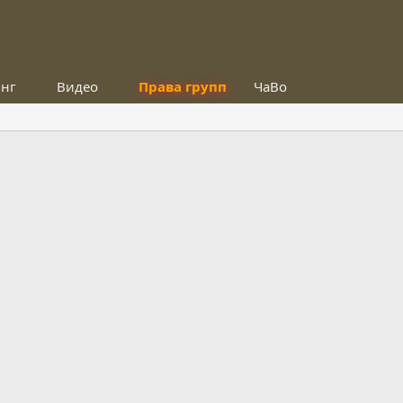
инг
Видео
Права групп
ЧаВо