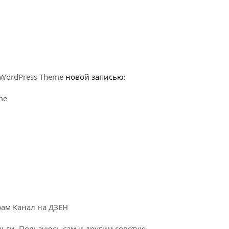
te WordPress Theme
новой записью:
me
рам
Канал на ДЗЕН
ги. Пользуюсь сам и другим советую.