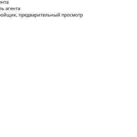
ента
ль агента
тройщик, предварительный просмотр