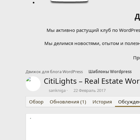
Д
Мы активно растущий клуб по WordPress
Мы делимся новостями, отытом и полезн
Пр
Движок для блога WordPress
Шаблоны Wordpress
CitiLights – Real Estate 
А
Д
sankniga
22 Февраль 2017
в
а
Обзор
т
Обновления (1)
т
История
Обсужде
о
а
р
н
т
а
е
ч
м
а
ы
л