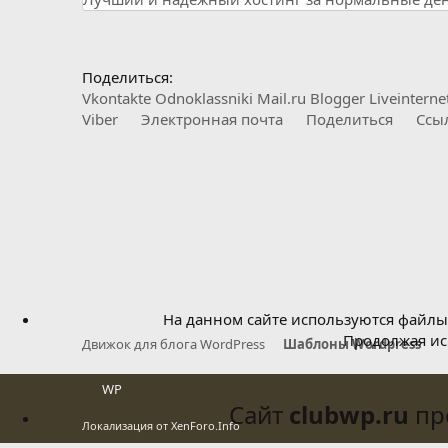
Поделиться:
Vkontakte
Odnoklassniki
Mail.ru
Blogger
Liveinterne
Viber
Электронная почта
Поделиться
Ссы
На данном сайте используются файлы 
Продолжая исп
Движок для блога WordPress
Шаблоны Wordpress
WP
Сайт
clubwp.ru
про
Локализация от
XenForo.Info