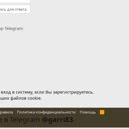
есь для ответа.
pp
Telegram
ход в систему, если Вы зарегистрируетесь.
аших файлов cookie.
правила
Политика конфиденциальности
Помощь
R
S
 в Telegram
@garri83
.
S