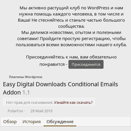
Мы активно растущий клуб по WordPress и нам
нужна помощь каждого человека, в том числе и
Ваша! Не стесняйтесь и станьте частью большого
сообщества.
Мы делимся новостями, отытом и полезными
советами! Пройдите простую регистрацию, чтобы
пользоваться всеми возможностями нашего клуба.
Присоединяйтесь к нам, вам обязательно
понравится -
Присоединится
Плагины Wordpress
Easy Digital Downloads Conditional Emails
Addon
1.1
Нет прав для скачивания.
Узнайте как скачать?
А
Д
PolarFox
29 Май 2019
в
а
Обзор
т
История
т
Обсуждение
о
а