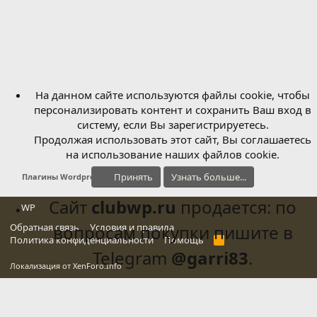
На данном сайте используются файлы cookie, чтобы
персонализировать контент и сохранить Ваш вход в
систему, если Вы зарегистрируетесь.
Продолжая использовать этот сайт, Вы соглашаетесь
на использование наших файлов cookie.
Принять
Узнать больше...
Плагины Wordpress
Сайт
clubwp.ru
продается: по
WP
Обратная связь
вопросам покупки пишите в
Условия и правила
Политика конфиденциальности
Помощь
R
S
Telegram
@garri83
.
S
Локализация от
XenForo.Info