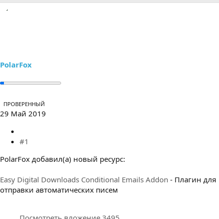
р
н
т
а
е
ч
м
а
ы
л
а
PolarFox
ПРОВЕРЕННЫЙ
29 Май 2019
#1
PolarFox добавил(а) новый ресурс:
Easy Digital Downloads Conditional Emails Addon
- Плагин для
отправки автоматических писем
Посмотреть вложение 3495