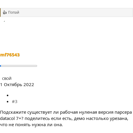
Попай
Р
е
а
к
ц
и
и
:
mf76543
СВОЙ
1 Октябрь 2022
#3
Подскажите существует ли рабочая нуленая версия парсера
datacol 7+? поделитесь если есть, демо настолько урезана,
что не понять нужна ли она.