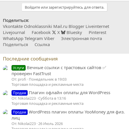
Войдите или зарегистрируйтесь для ответа.
Поделиться:
Vkontakte
Odnoklassniki
Mail.ru
Blogger
Liveinternet
Livejournal
Facebook
X
Bluesky
Pinterest
WhatsApp
Telegram
Viber
Электронная почта
Поделиться
Ссылка
Последние сообщения
Вечные ссылки с трастовых сайтов ✅
Услуги
проверен FastTrust
От: profi
Понедельник в 19:03
Торговая площадка и рекламные места
Плагин офлайн оплаты для WordPress
Продам
От: Nikolai223
Суббота в 13:16
Торговая площадка и рекламные места
WordPress плагин оплаты YooMoney для физ.
Продам
лиц
От: Nikolai223
26 Июль 2026
Торговая площадка и рекламные места