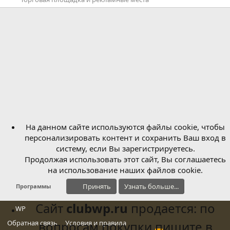
На данном сайте используются файлы cookie, чтобы
персонализировать контент и сохранить Ваш вход в
систему, если Вы зарегистрируетесь.
Продолжая использовать этот сайт, Вы соглашаетесь
на использование наших файлов cookie.
Принять
Узнать больше...
Программы
Сайт
clubwp.ru
продается: по
WP
Обратная связь
вопросам покупки пишите в
Условия и правила