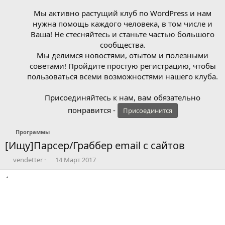
Мы активно растущий клуб по WordPress и нам
нужна помощь каждого человека, в том числе и
Ваша! Не стесняйтесь и станьте частью большого
сообщества.
Мы делимся новостями, отытом и полезными
советами! Пройдите простую регистрацию, чтобы
пользоваться всеми возможностями нашего клуба.
Присоединяйтесь к нам, вам обязательно
понравится -
Присоединится
Программы
[Ищу]Парсер/Граббер email с сайтов
А
Д
vendetter
14 Март 2017
в
а
т
т
о
а
р
н
т
а
е
ч
м
а