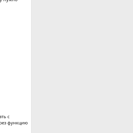
ть с
ерез функцию