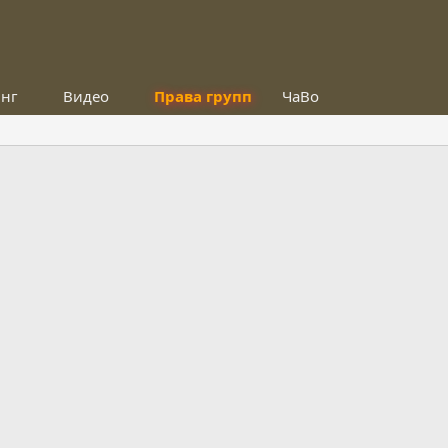
инг
Видео
Права групп
ЧаВо