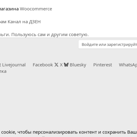
 магазина
Woocommerce
рам
Канал на ДЗЕН
ги. Пользуюсь сам и другим советую.
Войдите или зарегистрируйт
t
Livejournal
Facebook
X
Bluesky
Pinterest
WhatsA
лка
cookie, чтобы персонализировать контент и сохранить Ваш в