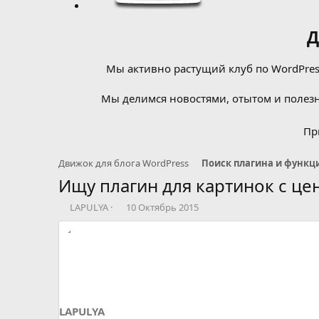
Д
Мы активно растущий клуб по WordPress
Мы делимся новостями, отытом и полезн
Пр
Движок для блога WordPress
Ищу плагин для картинок с це
А
Д
LAPULYA
10 Октябрь 2015
в
а
т
т
о
а
р
н
т
а
е
ч
м
а
ы
л
LAPULYA