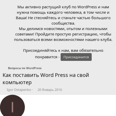
Мы активно растущий клуб по WordPress и нам
нужна помощь каждого человека, в том числе и
Ваша! Не стесняйтесь и станьте частью большого
сообщества.
Мы делимся новостями, отытом и полезными
советами! Пройдите простую регистрацию, чтобы
пользоваться всеми возможностями нашего клуба.
Присоединяйтесь к нам, вам обязательно
понравится -
Присоединится
Вопросы по WordPress
Как поставить Word Press на свой
компьютер
А
Д
Igor Ostapenko
20 Январь 2016
в
а
т
т
I
о
а
р
н
т
а