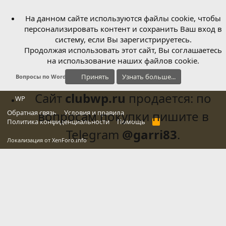
На данном сайте используются файлы cookie, чтобы
персонализировать контент и сохранить Ваш вход в
систему, если Вы зарегистрируетесь.
Продолжая использовать этот сайт, Вы соглашаетесь
на использование наших файлов cookie.
Принять
Узнать больше...
Вопросы по WordPress
Сайт
clubwp.ru
продается: по
WP
Обратная связь
вопросам покупки пишите в
Условия и правила
Политика конфиденциальности
Помощь
R
S
Telegram
@garri83
.
S
Локализация от
XenForo.Info