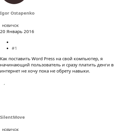
е
ч
м
а
ы
л
Igor Ostapenko
а
НОВИЧОК
20 Январь 2016
#1
Как поставить Word Press на свой компьютер, я
начинающий пользователь и сразу платить денги в
интернет не хочу пока не обрету навыки.
SilentMove
НОВИЧОК