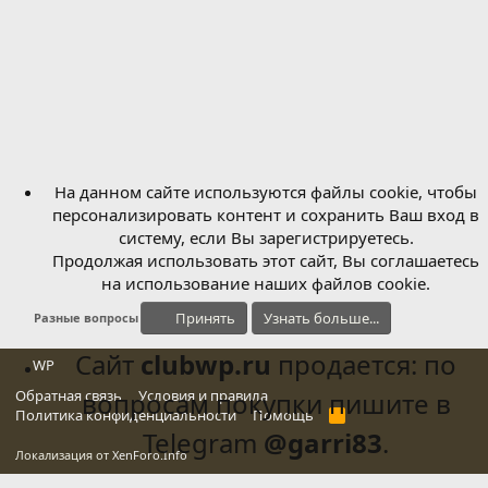
На данном сайте используются файлы cookie, чтобы
персонализировать контент и сохранить Ваш вход в
систему, если Вы зарегистрируетесь.
Продолжая использовать этот сайт, Вы соглашаетесь
на использование наших файлов cookie.
Принять
Узнать больше...
Разные вопросы
Сайт
clubwp.ru
продается: по
WP
Обратная связь
вопросам покупки пишите в
Условия и правила
Политика конфиденциальности
Помощь
R
S
Telegram
@garri83
.
S
Локализация от
XenForo.Info