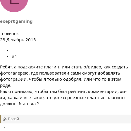
т
а
е
ч
м
а
ы
л
exepr0gaming
а
НОВИЧОК
28 Декабрь 2015
#1
Ребят, а подскажите плагин, или статью/видео, как создать
фотогалерею, где пользователи сами смогут добавлять
фотографии, чтобы я только одобрял, или что то в этом
роде.
Как я понимаю, чтобы там был рейтинг, комментарии, хи-
хи, ха-ха и все такое, это уже серьёзные платные плагины
должны быть да ?
Попай
Р
е
а