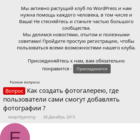
Мы активно растущий клуб по WordPress и нам
нужна помощь каждого человека, в том числе и
Ваша! Не стесняйтесь и станьте частью большого
сообщества.
Мы делимся новостями, отытом и полезными
советами! Пройдите простую регистрацию, чтобы
пользоваться всеми возможностями нашего клуба.
Присоединяйтесь к нам, вам обязательно
понравится -
Присоединится
Разные вопросы
Как создать фотогалерею, где
Вопрос
пользователи сами смогут добавлять
фотографии ?
А
Д
exepr0gaming
28 Декабрь 2015
в
а
т
т
E
о
а
р
н