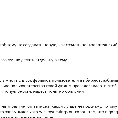
чтоб тему не создавать новую, как создать пользовательский
роса лучше делать отдельную тему.
пустим есть список фильмов пользователи выбирают любим
колько пользователей за какой фильм проголосовало, и чтоб
я популярности, надесь понятно объяснил
ычным рейтингом записей. Какой лучше не подскажу, потому
то запомнилось это WP-PostRatings он хорош тем, что в goog
скажу вроде есть в наличие.