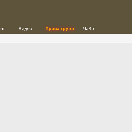
инг
Видео
Права групп
ЧаВо