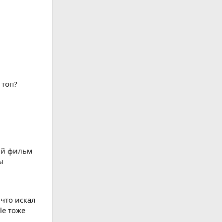
 топ?
ый фильм
ы
 что искал
le тоже