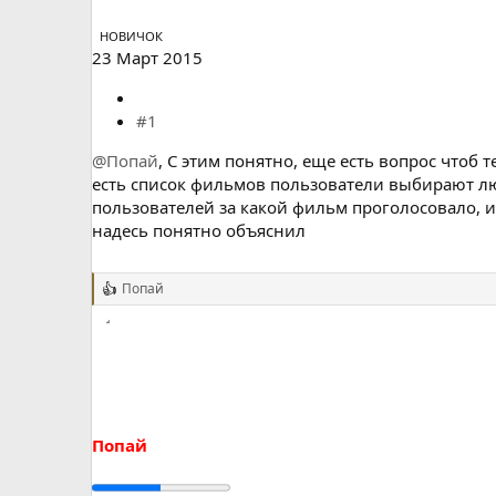
а
НОВИЧОК
23 Март 2015
#1
@Попай
, С этим понятно, еще есть вопрос чтоб 
есть список фильмов пользователи выбирают лю
пользователей за какой фильм проголосовало, 
надесь понятно объяснил
Попай
Р
е
а
к
ц
и
и
:
Попай