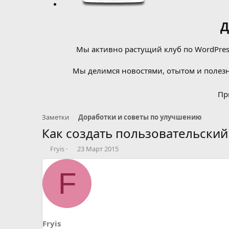
Д
Мы активно растущий клуб по WordPress
Мы делимся новостями, отытом и полезн
Пр
Заметки
Доработки и советы по улучшению
Как создать пользовательский
А
Д
Fryis
23 Март 2015
в
а
т
т
F
о
а
р
н
т
а
е
ч
м
а
ы
л
Fryis