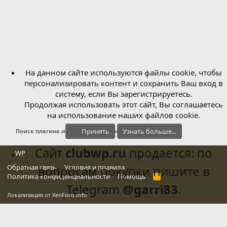
На данном сайте используются файлы cookie, чтобы
персонализировать контент и сохранить Ваш вход в
систему, если Вы зарегистрируетесь.
Продолжая использовать этот сайт, Вы соглашаетесь
на использование наших файлов cookie.
Принять
Узнать больше...
Поиск плагина и функционала для wordpress
Сайт
clubwp.ru
продается: по
WP
Обратная связь
вопросам покупки пишите в
Условия и правила
Политика конфиденциальности
Помощь
R
S
Telegram
@garri83
.
S
Локализация от
XenForo.Info