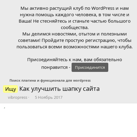
Мы активно растущий клуб по WordPress и нам
нужна помощь каждого человека, в том числе и
Ваша! Не стесняйтесь и станьте частью большого
сообщества.
Мы делимся новостями, отытом и полезными
советами! Пройдите простую регистрацию, чтобы
пользоваться всеми возможностями нашего клуба.
Присоединяйтесь к нам, вам обязательно
понравится -
Присоединится
Поиск плагина и функционала для wordpress
Как улучшить шапку сайта
Ищу
А
Д
vibropress
5 Ноябрь 2017
в
а
т
т
о
а
р
н
т
а
е
ч
м
а