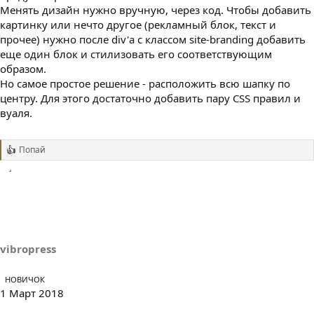
Менять дизайн нужно вручную, через код. Чтобы добавить
картинку или нечто другое (рекламный блок, текст и
прочее) нужно после div'а с классом site-branding добавить
еще один блок и стилизовать его соответствующим
образом.
Но самое простое решение - расположить всю шапку по
центру. Для этого достаточно добавить пару CSS правил и
вуаля.
Попай
Р
е
а
к
ц
и
и
:
vibropress
НОВИЧОК
1 Март 2018