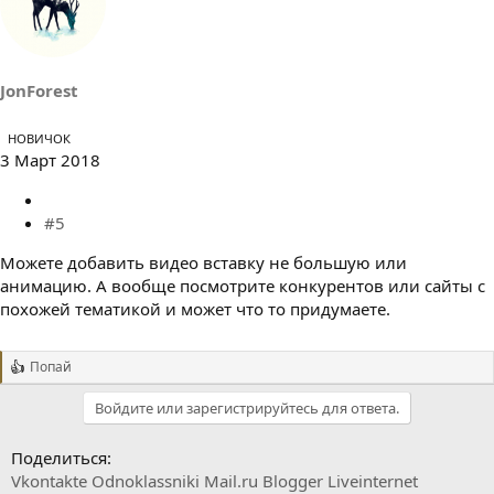
JonForest
НОВИЧОК
3 Март 2018
#5
Можете добавить видео вставку не большую или
анимацию. А вообще посмотрите конкурентов или сайты с
похожей тематикой и может что то придумаете.
Попай
Р
е
Войдите или зарегистрируйтесь для ответа.
а
к
ц
Поделиться:
и
Vkontakte
Odnoklassniki
Mail.ru
Blogger
Liveinternet
и