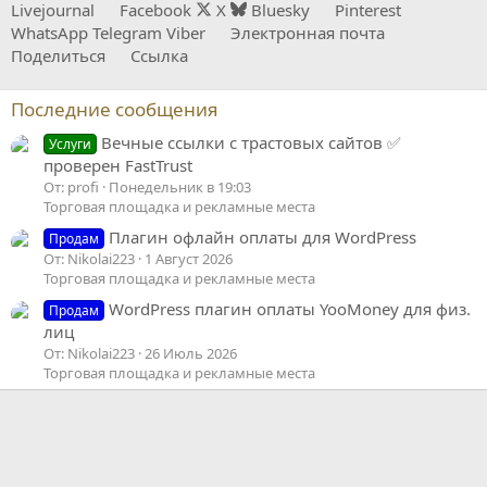
:
Livejournal
Facebook
X
Bluesky
Pinterest
WhatsApp
Telegram
Viber
Электронная почта
Поделиться
Ссылка
Последние сообщения
Вечные ссылки с трастовых сайтов ✅
Услуги
проверен FastTrust
От: profi
Понедельник в 19:03
Торговая площадка и рекламные места
Плагин офлайн оплаты для WordPress
Продам
От: Nikolai223
1 Август 2026
Торговая площадка и рекламные места
WordPress плагин оплаты YooMoney для физ.
Продам
лиц
От: Nikolai223
26 Июль 2026
Торговая площадка и рекламные места