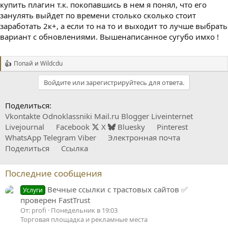
купить плагин т.к. покопавшись в нем я понял, что его
занулять выйдет по времени столько сколько стоит
заработать 2к+, а если то на то и выходит то лучше выбрать
вариант с обновлениями. Вышенаписанное сугубо имхо !
Попай
и
Wildcdu
Р
е
Войдите или зарегистрируйтесь для ответа.
а
к
ц
Поделиться:
и
Vkontakte
Odnoklassniki
Mail.ru
Blogger
Liveinternet
и
:
Livejournal
Facebook
X
Bluesky
Pinterest
WhatsApp
Telegram
Viber
Электронная почта
Поделиться
Ссылка
Последние сообщения
Вечные ссылки с трастовых сайтов ✅
Услуги
проверен FastTrust
От: profi
Понедельник в 19:03
Торговая площадка и рекламные места