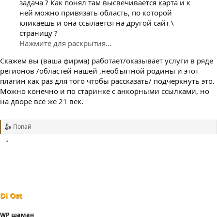
задача ? Как понял там высвечивается карта и к
ней можно привязать область, по которой
кликаешь и она ссылается на другой сайт \
страницу ?
Нажмите для раскрытия...
Скажем вы (ваша фирма) работает/оказывает услуги в ряде
регионов /областей нашей ,необъятной родины и этот
плагин как раз для того чтобы рассказать/ подчеркнуть это.
Можно конечно и по старинке с анкорными ссылками, но
на дворе всё же 21 век.
Попай
Р
е
а
к
ц
и
и
:
Di Ost
WP шаман