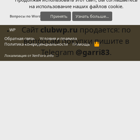
на использование наших файлов cookie.
Принять
Узнать больше...
Вопросы по WordPress
Сайт
clubwp.ru
продается: по
WP
Обратная связь
вопросам покупки пишите в
Условия и правила
Политика конфиденциальности
Помощь
R
S
Telegram
@garri83
.
S
Локализация от
XenForo.Info