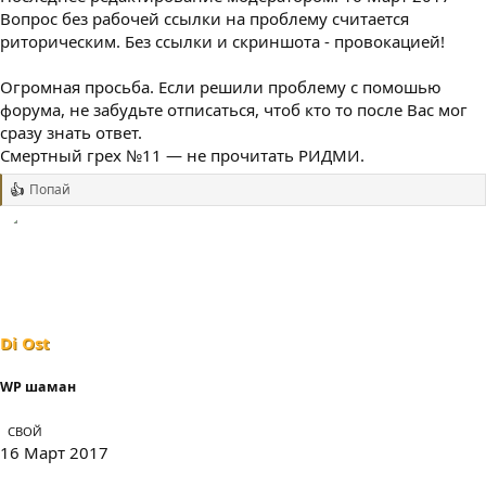
Вопрос без рабочей ссылки на проблему считается
риторическим. Без ссылки и скриншота - провокацией!
Огромная просьба. Если решили проблему с помошью
форума, не забудьте отписаться, чтоб кто то после Вас мог
сразу знать ответ.
Смертный грех №11 — не прочитать РИДМИ.
Попай
Р
е
а
к
ц
и
и
:
Di Ost
WP шаман
СВОЙ
16 Март 2017