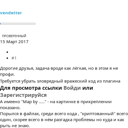
е
ч
м
а
ы
л
vendetter
а
ПРОВЕРЕННЫЙ
15 Март 2017
#1
Дорогие друзья, задача вроде как лёгкая, но в этом я не
профи.
Требуется убрать зловредный вражеский код из плагина
Для просмотра ссылки
Войди
или
Зарегистрируйся
А имеено "Map by ....." - на картинке в прикреплении
показано.
Порылся в файлах, среди всего кода , "криптованный" всего
один, скорее всего в нём разгадка проблемы но куда и как
рыть не знаю.