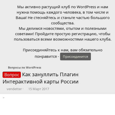
Мы активно растущий клуб по WordPress и нам
нужна помощь каждого человека, в том числе и
Ваша! Не стесняйтесь и станьте частью большого
сообщества.
Мы делимся новостями, отытом и полезными
советами! Пройдите простую регистрацию, чтобы
пользоваться всеми возможностями нашего клуба.
Присоединяйтесь к нам, вам обязательно
понравится -
Присоединится
Вопросы по WordPress
Как зануллить Плагин
Вопрос
Интерактивной карты России
А
Д
vendetter
15 Март 2017
в
а
т
т
о
а
р
н
т
а