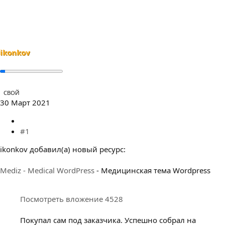
е
ч
м
а
ы
л
а
ikonkov
СВОЙ
30 Март 2021
#1
ikonkov добавил(а) новый ресурс:
Mediz - Medical WordPress
- Медицинская тема Wordpress
Посмотреть вложение 4528
Покупал сам под заказчика. Успешно собрал на