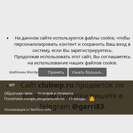
На данном сайте используются файлы cookie, чтобы
персонализировать контент и сохранить Ваш вход в
систему, если Вы зарегистрируетесь.
Продолжая использовать этот сайт, Вы соглашаетесь
на использование наших файлов cookie.
Принять
Узнать больше...
Шаблоны Wordpress
Сайт
clubwp.ru
продается: по
WP
Обратная связь
вопросам покупки пишите в
Условия и правила
Политика конфиденциальности
Помощь
R
S
Telegram
@garri83
.
S
Локализация от
XenForo.Info