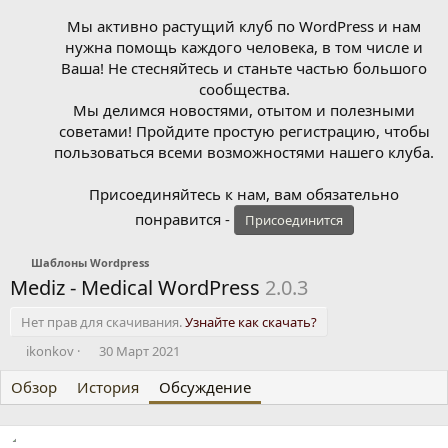
Мы активно растущий клуб по WordPress и нам
нужна помощь каждого человека, в том числе и
Ваша! Не стесняйтесь и станьте частью большого
сообщества.
Мы делимся новостями, отытом и полезными
советами! Пройдите простую регистрацию, чтобы
пользоваться всеми возможностями нашего клуба.
Присоединяйтесь к нам, вам обязательно
понравится -
Присоединится
Шаблоны Wordpress
Mediz - Medical WordPress
2.0.3
Нет прав для скачивания.
Узнайте как скачать?
А
Д
ikonkov
30 Март 2021
в
а
Обзор
т
История
т
Обсуждение
о
а
р
н
т
а