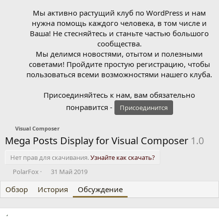
Мы активно растущий клуб по WordPress и нам
нужна помощь каждого человека, в том числе и
Ваша! Не стесняйтесь и станьте частью большого
сообщества.
Мы делимся новостями, отытом и полезными
советами! Пройдите простую регистрацию, чтобы
пользоваться всеми возможностями нашего клуба.
Присоединяйтесь к нам, вам обязательно
понравится -
Присоединится
Visual Composer
Mega Posts Display for Visual Composer
1.0
Нет прав для скачивания.
Узнайте как скачать?
А
Д
PolarFox
31 Май 2019
в
а
Обзор
т
История
т
Обсуждение
о
а
р
н
т
а