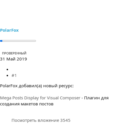
е
ч
м
а
ы
л
а
PolarFox
ПРОВЕРЕННЫЙ
31 Май 2019
#1
PolarFox добавил(а) новый ресурс:
Mega Posts Display for Visual Composer
- Плагин для
создания макетов постов
Посмотреть вложение 3545