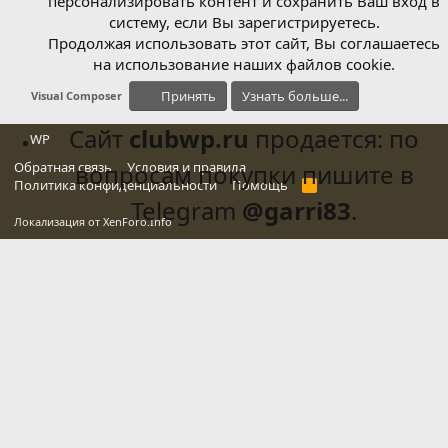
персонализировать контент и сохранить Ваш вход в
систему, если Вы зарегистрируетесь.
Продолжая использовать этот сайт, Вы соглашаетесь
на использование наших файлов cookie.
Принять
Узнать больше...
Visual Composer
Сайт
clubwp.ru
продается: по
WP
Обратная связь
вопросам покупки пишите в
Условия и правила
Политика конфиденциальности
Помощь
R
S
Telegram
@garri83
.
S
Локализация от
XenForo.Info