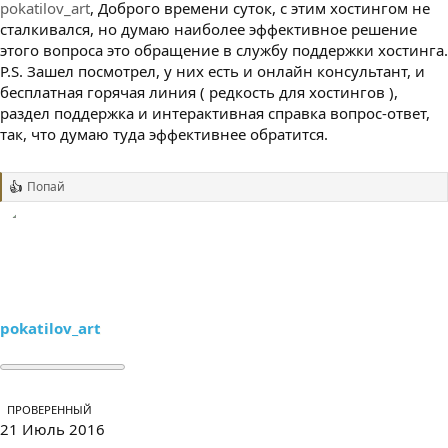
pokatilov_art
, Доброго времени суток, с этим хостингом не
сталкивался, но думаю наиболее эффективное решение
этого вопроса это обращение в службу поддержки хостинга.
P.S. Зашел посмотрел, у них есть и онлайн консультант, и
бесплатная горячая линия ( редкость для хостингов ),
раздел поддержка и интерактивная справка вопрос-ответ,
так, что думаю туда эффективнее обратится.
Попай
Р
е
а
к
ц
и
и
:
pokatilov_art
ПРОВЕРЕННЫЙ
21 Июль 2016