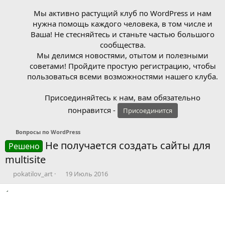
Мы активно растущий клуб по WordPress и нам
нужна помощь каждого человека, в том числе и
Ваша! Не стесняйтесь и станьте частью большого
сообщества.
Мы делимся новостями, отытом и полезными
советами! Пройдите простую регистрацию, чтобы
пользоваться всеми возможностями нашего клуба.
Присоединяйтесь к нам, вам обязательно
понравится -
Присоединится
Вопросы по WordPress
Не получается создать сайты для
Решено
multisite
А
Д
pokatilov_art
19 Июль 2016
в
а
т
т
о
а
р
н
т
а