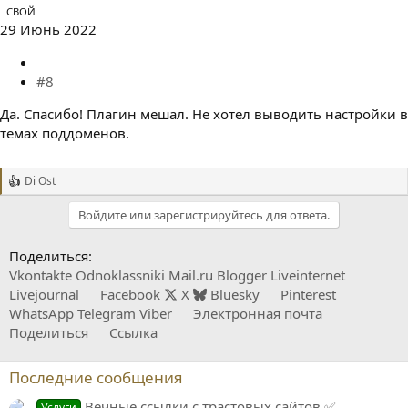
СВОЙ
29 Июнь 2022
#8
Да. Спасибо! Плагин мешал. Не хотел выводить настройки в
темах поддоменов.
Di Ost
Р
е
Войдите или зарегистрируйтесь для ответа.
а
к
ц
Поделиться:
и
Vkontakte
Odnoklassniki
Mail.ru
Blogger
Liveinternet
и
:
Livejournal
Facebook
X
Bluesky
Pinterest
WhatsApp
Telegram
Viber
Электронная почта
Поделиться
Ссылка
Последние сообщения
Вечные ссылки с трастовых сайтов ✅
Услуги