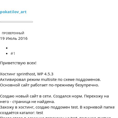
е
ч
м
а
ы
л
pokatilov_art
а
ПРОВЕРЕННЫЙ
19 Июль 2016
#1
Приветствую всех!
Хостинг sprinthost, WP 4.5.3
Активировал режим multisite по схеме поддоменов.
Основной сайт работает по-прежнему безупречно.
Создаю новый сайт в сети. Создался норм. Перехожу на
него - страница не найдена.
Захожу в хостинг, создаю поддомен test. В корневой папке
создаётся каталог: test
После этого в админке перехожу на test, получаю пустую