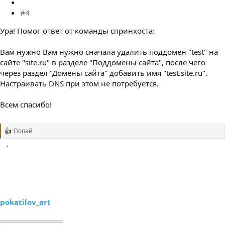
#4
Ура! Помог ответ от команды спринхоста:
Вам нужно Вам нужно сначала удалить поддомен "test" на
сайте "site.ru" в разделе "Поддомены сайта", после чего
через раздел "Домены сайта" добавить имя "test.site.ru".
Настраивать DNS при этом не потребуется.
Всем спасибо!
Попай
Р
е
а
к
ц
и
и
:
pokatilov_art