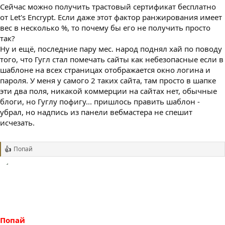
Сейчас можно получить трастовый сертификат бесплатно
от Let's Encrypt. Если даже этот фактор ранжирования имеет
вес в несколько %, то почему бы его не получить просто
так?
Ну и ещё, последние пару мес. народ поднял хай по поводу
того, что Гугл стал помечать сайты как небезопасные если в
шаблоне на всех страницах отображается окно логина и
пароля. У меня у самого 2 таких сайта, там просто в шапке
эти два поля, никакой коммерции на сайтах нет, обычные
блоги, но Гуглу пофигу... пришлось править шаблон -
убрал, но надпись из панели вебмастера не спешит
исчезать.
Попай
Р
е
а
к
ц
и
и
:
Попай