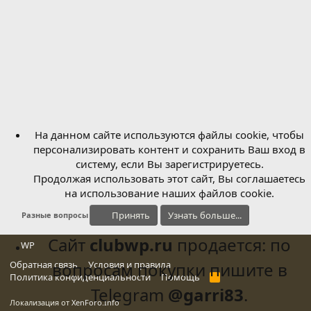
На данном сайте используются файлы cookie, чтобы
персонализировать контент и сохранить Ваш вход в
систему, если Вы зарегистрируетесь.
Продолжая использовать этот сайт, Вы соглашаетесь
на использование наших файлов cookie.
Принять
Узнать больше...
Разные вопросы
Сайт
clubwp.ru
продается: по
WP
Обратная связь
вопросам покупки пишите в
Условия и правила
Политика конфиденциальности
Помощь
R
S
Telegram
@garri83
.
S
Локализация от
XenForo.Info