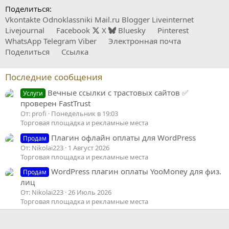
ц
Поделиться:
и
Vkontakte
Odnoklassniki
Mail.ru
Blogger
Liveinternet
и
:
Livejournal
Facebook
X
Bluesky
Pinterest
WhatsApp
Telegram
Viber
Электронная почта
Поделиться
Ссылка
Последние сообщения
Вечные ссылки с трастовых сайтов ✅
Услуги
проверен FastTrust
От: profi
Понедельник в 19:03
Торговая площадка и рекламные места
Плагин офлайн оплаты для WordPress
Продам
От: Nikolai223
1 Август 2026
Торговая площадка и рекламные места
WordPress плагин оплаты YooMoney для физ.
Продам
лиц
От: Nikolai223
26 Июль 2026
Торговая площадка и рекламные места