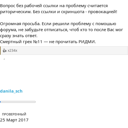
Вопрос без рабочей ссылки на проблему считается
риторическим. Без ссылки и скриншота - провокацией!
Огромная просьба. Если решили проблему с помошью
форума, не забудьте отписаться, чтоб кто то после Вас мог
сразу знать ответ.
Смертный грех №11 — не прочитать РИДМИ.
x234x
Р
е
а
к
ц
и
и
:
danila_sch
ПРОВЕРЕННЫЙ
25 Март 2017