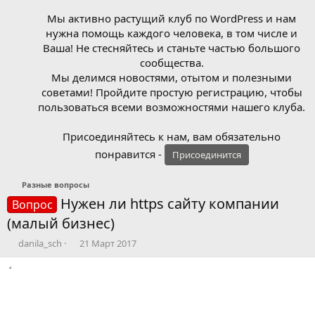
Мы активно растущий клуб по WordPress и нам
нужна помощь каждого человека, в том числе и
Ваша! Не стесняйтесь и станьте частью большого
сообщества.
Мы делимся новостями, отытом и полезными
советами! Пройдите простую регистрацию, чтобы
пользоваться всеми возможностями нашего клуба.
Присоединяйтесь к нам, вам обязательно
понравится -
Присоединится
Разные вопросы
Нужен ли https сайту компании
Вопрос
(малый бизнес)
А
Д
danila_sch
21 Март 2017
в
а
т
т
о
а
р
н
т
а