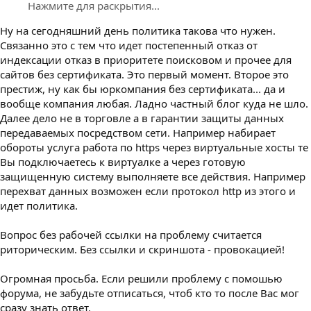
Нажмите для раскрытия...
Ну на сегодняшний день политика такова что нужен.
Связанно это с тем что идет постепенный отказ от
индексации отказ в приоритете поисковом и прочее для
сайтов без сертификата. Это первый момент. Второе это
престиж, ну как бы юркомпания без сертификата... да и
вообще компания любая. Ладно частный блог куда не шло.
Далее дело не в торговле а в гарантии защиты данных
передаваемых посредством сети. Например набирает
обороты услуга работа по https через виртуальные хосты те
Вы подключаетесь к виртуалке а через готовую
защищенную систему выполняете все действия. Например
перехват данных возможен если протокол http из этого и
идет политика.
Вопрос без рабочей ссылки на проблему считается
риторическим. Без ссылки и скриншота - провокацией!
Огромная просьба. Если решили проблему с помошью
форума, не забудьте отписаться, чтоб кто то после Вас мог
сразу знать ответ.