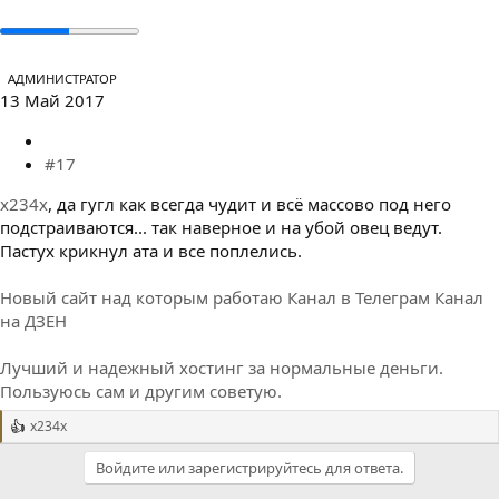
АДМИНИСТРАТОР
13 Май 2017
#17
x234x
, да гугл как всегда чудит и всё массово под него
подстраиваются... так наверное и на убой овец ведут.
Пастух крикнул ата и все поплелись.
Новый сайт над которым работаю
Канал в Телеграм
Канал
на ДЗЕН
Лучший и надежный хостинг за нормальные деньги.
Пользуюсь сам и другим советую.
x234x
Р
е
Войдите или зарегистрируйтесь для ответа.
а
к