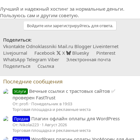
Лучший и надежный хостинг за нормальные деньги.
Пользуюсь сам и другим советую.
Войдите или зарегистрируйтесь для ответа.
Поделиться:
Vkontakte
Odnoklassniki
Mail.ru
Blogger
Liveinternet
Livejournal
Facebook
X
Bluesky
Pinterest
WhatsApp
Telegram
Viber
Электронная почта
Поделиться
Ссылка
Последние сообщения
Вечные ссылки с трастовых сайтов ✅
Услуги
проверен FastTrust
От: profi
Понедельник в 19:03
Торговая площадка и рекламные места
Плагин офлайн оплаты для WordPress
Продам
От: Nikolai223
1 Август 2026
Торговая площадка и рекламные места
WordPress плагин оплаты YooMoney для физ.
Продам