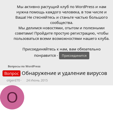
Мы активно растущий клуб по WordPress и нам
нужна помощь каждого человека, в том числе и
Ваша! Не стесняйтесь и станьте частью большого
сообщества.
Мы делимся новостями, отытом и полезными
советами! Пройдите простую регистрацию, чтобы
пользоваться всеми возможностями нашего клуба.
Присоединяйтесь к нам, вам обязательно
понравится -
Присоединится
Вопросы по WordPress
Обнаружение и удаление вирусов
Вопрос
А
Д
olgerd70
24 Июнь 2015
в
а
т
т
O
о
а
р
н
т
а
е
ч
м
а