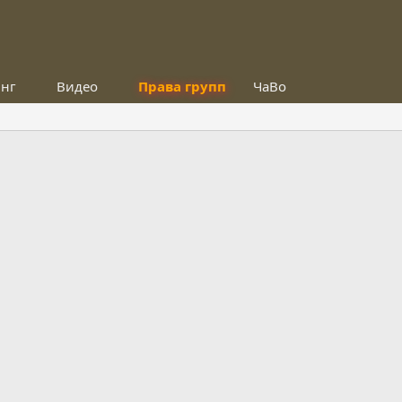
инг
Видео
Права групп
ЧаВо