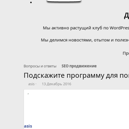
Д
Мы активно растущий клуб по WordPress
Мы делимся новостями, отытом и полезн
Пр
Вопросы и ответы
SEO продвижение
Подскажите программу для по
А
Д
asis
13 Декабрь 2016
в
а
т
т
о
а
р
н
т
а
е
ч
м
а
ы
л
asis