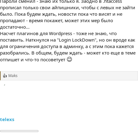
Пароли сменил - знаю их только я. Заодно в .htaccess
прописал только свои айпишники, чтобы с левых не зайти
было. Пока будем ждать, новости пока что висят и не
пропадают - время покажет, может этих мер было
достаточно...
Насчет плагинов для Wordpress - тоже не знаю, что
поставить. Наткнулся на "Login LockDown", но он вроде как
для ограничения доступа в админку, а с этим пока кажется
разобрались. В общем, будем ждать - может кто еще в теме
😉
отпишет и что-то посоветует
Maks
Р
е
а
к
ц
и
и
:
telexs