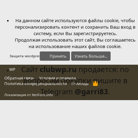
На данном сайте используются файлы cookie, чтобы
персонализировать контент и сохранить Ваш вход в
систему, если Вы зарегистрируетесь.
Продолжая использовать этот сайт, Вы соглашаетесь
на использование наших файлов cookie.
Принять
Узнать больше...
Защита wordpress
Сайт
clubwp.ru
продается: по
WP
Обратная связь
вопросам покупки пишите в
Условия и правила
Политика конфиденциальности
Помощь
R
S
Telegram
@garri83
.
S
Локализация от
XenForo.Info