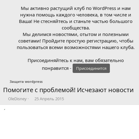
Мы активно растущий клуб по WordPress и нам
нужна помощь каждого человека, в том числе и
Ваша! Не стесняйтесь и станьте частью большого
сообщества.
Мы делимся новостями, отытом и полезными
советами! Пройдите простую регистрацию, чтобы
пользоваться всеми возможностями нашего клуба.
Присоединяйтесь к нам, вам обязательно
понравится -
Присоединится
Защита wordpress
Помогите с проблемой! Исчезают новости
А
Д
OleDisney
25 Апрель 2015
в
а
т
т
о
а
р
н
т
а
е
ч
м
а