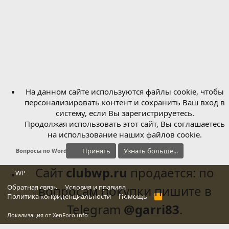
На данном сайте используются файлы cookie, чтобы
персонализировать контент и сохранить Ваш вход в
систему, если Вы зарегистрируетесь.
Продолжая использовать этот сайт, Вы соглашаетесь
на использование наших файлов cookie.
Принять
Узнать больше...
Вопросы по WordPress
Сайт
clubwp.ru
продается: по
WP
Обратная связь
вопросам покупки пишите в
Условия и правила
Политика конфиденциальности
Помощь
R
S
Telegram
@garri83
.
S
Локализация от
XenForo.Info