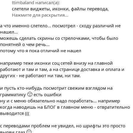
ttimbaland написал(а):
слетели виджеты, иконки, файлы перевода,
Нажмите для раскрытия...
а что именно слетело... посмотрел - сходу различий не
нашел...
можешь сделать скрины со стрелочками, чтобы было
понятней о чем речь...
потому что я пока отличий не нашел
например теже иконки соц сетей внизу на главной
работают и там и там, а на странице доставка и оплата и
других - не работают ни там, ни там.
и пусть кто-нибудь посмотрит свежим взглядом на
🙁
грамматику
есть ошибки
ну и с меню обязательно надо поработать... например
когда наводишь на БЛОГ в главном меню - отвратительно
выводится (((
с переводами проблем не увидел, но шрифты это просто
🙂
вырви глаз