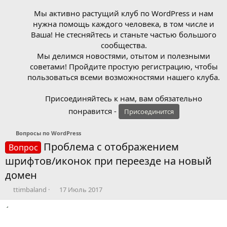
Мы активно растущий клуб по WordPress и нам
нужна помощь каждого человека, в том числе и
Ваша! Не стесняйтесь и станьте частью большого
сообщества.
Мы делимся новостями, отытом и полезными
советами! Пройдите простую регистрацию, чтобы
пользоваться всеми возможностями нашего клуба.
Присоединяйтесь к нам, вам обязательно
понравится -
Присоединится
Вопросы по WordPress
Проблема с отображением
Вопрос
шрифтов/иконок при переезде на новый
домен
А
Д
ttimbaland
17 Июль 2017
в
а
т
т
о
а
р
н