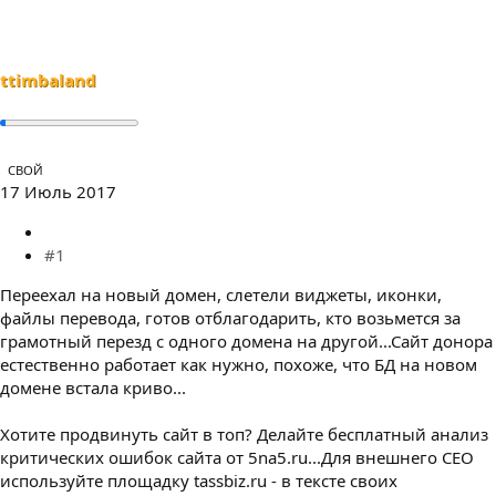
т
а
е
ч
м
а
ы
л
ttimbaland
а
СВОЙ
17 Июль 2017
#1
Переехал на новый домен, слетели виджеты, иконки,
файлы перевода, готов отблагодарить, кто возьмется за
грамотный перезд с одного домена на другой...Сайт донора
естественно работает как нужно, похоже, что БД на новом
домене встала криво...
Хотите продвинуть сайт в топ? Делайте бесплатный анализ
критических ошибок сайта от 5na5.ru...Для внешнего СЕО
используйте площадку tassbiz.ru - в тексте своих