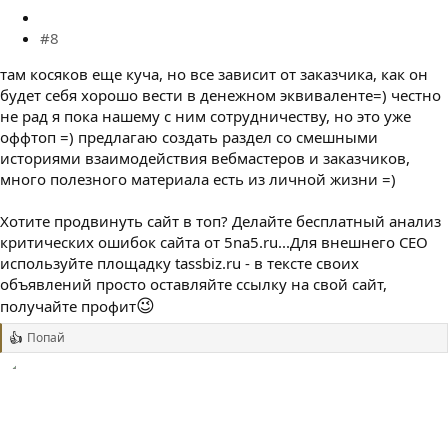
#8
там косяков еще куча, но все зависит от заказчика, как он
будет себя хорошо вести в денежном эквиваленте=) честно
не рад я пока нашему с ним сотрудничеству, но это уже
оффтоп =) предлагаю создать раздел со смешными
историями взаимодействия вебмастеров и заказчиков,
много полезного материала есть из личной жизни =)
Хотите продвинуть сайт в топ? Делайте бесплатный анализ
критических ошибок сайта от 5na5.ru...Для внешнего СЕО
используйте площадку tassbiz.ru - в тексте своих
объявлений просто оставляйте ссылку на свой сайт,
😉
получайте профит
Попай
Р
е
а
к
ц
и
и