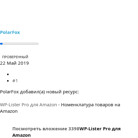
е
ч
м
а
ы
л
а
PolarFox
ПРОВЕРЕННЫЙ
22 Май 2019
#1
PolarFox добавил(а) новый ресурс:
WP-Lister Pro для Amazon
- Номенклатура товаров на
Amazon
Посмотреть вложение 3398
WP-Lister Pro для
Amazon