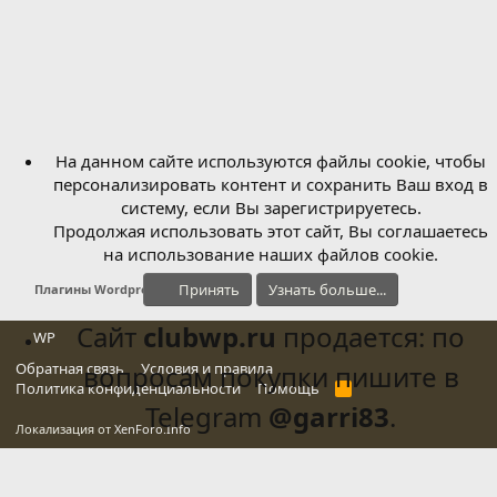
На данном сайте используются файлы cookie, чтобы
персонализировать контент и сохранить Ваш вход в
систему, если Вы зарегистрируетесь.
Продолжая использовать этот сайт, Вы соглашаетесь
на использование наших файлов cookie.
Принять
Узнать больше...
Плагины Wordpress
Сайт
clubwp.ru
продается: по
WP
Обратная связь
вопросам покупки пишите в
Условия и правила
Политика конфиденциальности
Помощь
R
S
Telegram
@garri83
.
S
Локализация от
XenForo.Info