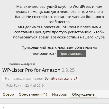
Мы активно растущий клуб по WordPress и нам
нужна помощь каждого человека, в том числе и
Ваша! Не стесняйтесь и станьте частью большого
сообщества.
Мы делимся новостями, отытом и полезными
советами! Пройдите простую регистрацию, чтобы
пользоваться всеми возможностями нашего клуба.
Присоединяйтесь к нам, вам обязательно
понравится -
Присоединится
Плагины Wordpress
WP-Lister Pro for Amazon
0.9.25
Нет прав для скачивания.
Узнайте как скачать?
А
Д
PolarFox
22 Май 2019
в
а
Обзор
т
Обновления (1)
т
История
Обсуждение
о
а
р
н
т
а