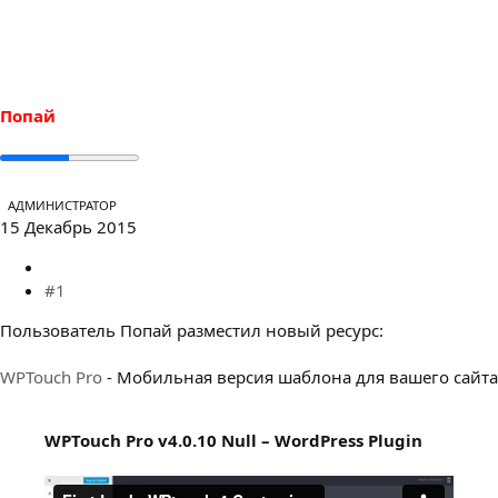
е
ч
м
а
ы
л
а
Попай
АДМИНИСТРАТОР
15 Декабрь 2015
#1
Пользователь Попай разместил новый ресурс:
WPTouch Pro
- Мобильная версия шаблона для вашего сайта
WPTouch Pro v4.0.10 Null – WordPress Plugin