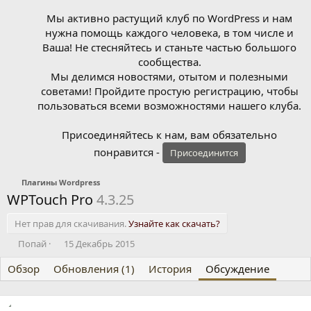
Мы активно растущий клуб по WordPress и нам
нужна помощь каждого человека, в том числе и
Ваша! Не стесняйтесь и станьте частью большого
сообщества.
Мы делимся новостями, отытом и полезными
советами! Пройдите простую регистрацию, чтобы
пользоваться всеми возможностями нашего клуба.
Присоединяйтесь к нам, вам обязательно
понравится -
Присоединится
Плагины Wordpress
WPTouch Pro
4.3.25
Нет прав для скачивания.
Узнайте как скачать?
А
Д
Попай
15 Декабрь 2015
в
а
Обзор
т
Обновления (1)
т
История
Обсуждение
о
а
р
н
т
а