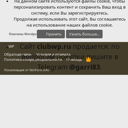
На данном сайте используются файлы cookie, чтобы
персонализировать контент и сохранить Ваш вход в
систему, если Вы зарегистрируетесь.
Продолжая использовать этот сайт, Вы соглашаетесь
на использование наших файлов cookie.
Принять
Узнать больше...
Плагины Wordpress
Сайт
clubwp.ru
продается: по
WP
Обратная связь
вопросам покупки пишите в
Условия и правила
Политика конфиденциальности
Помощь
R
S
Telegram
@garri83
.
S
Локализация от
XenForo.Info