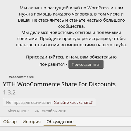
Мы активно растущий клуб по WordPress и нам
нужна помощь каждого человека, в том числе и
Ваша! Не стесняйтесь и станьте частью большого
сообщества.
Мы делимся новостями, отытом и полезными
советами! Пройдите простую регистрацию, чтобы
пользоваться всеми возможностями нашего клуба.
Присоединяйтесь к нам, вам обязательно
понравится -
Присоединится
Woocommerce
YITH WooCommerce Share For Discounts
1.3.2
Нет прав для скачивания.
Узнайте как скачать?
А
Д
AlexFRONL
24 Сентябрь 2016
в
а
Обзор
т
История
т
Обсуждение
о
а