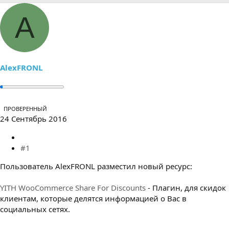
р
н
т
а
A
е
ч
м
а
ы
л
а
AlexFRONL
ПРОВЕРЕННЫЙ
24 Сентябрь 2016
#1
Пользователь AlexFRONL разместил новый ресурс:
YITH WooCommerce Share For Discounts
- Плагин, для скидок
клиентам, которые делятся информацией о Вас в
социальных сетях.