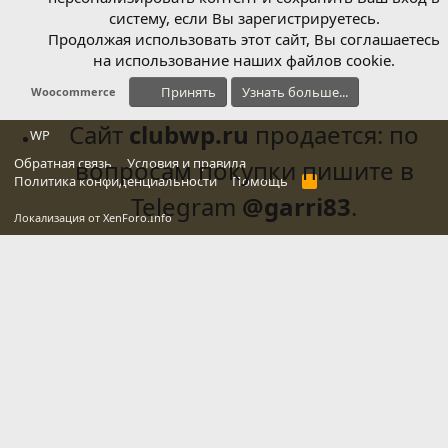
систему, если Вы зарегистрируетесь.
Продолжая использовать этот сайт, Вы соглашаетесь
на использование наших файлов cookie.
Принять
Узнать больше...
Woocommerce
Сайт
clubwp.ru
продается: по
WP
Обратная связь
вопросам покупки пишите в
Условия и правила
Политика конфиденциальности
Помощь
R
S
Telegram
@garri83
.
S
Локализация от
XenForo.Info