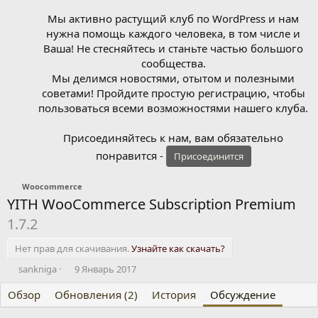
Мы активно растущий клуб по WordPress и нам
нужна помощь каждого человека, в том числе и
Ваша! Не стесняйтесь и станьте частью большого
сообщества.
Мы делимся новостями, отытом и полезными
советами! Пройдите простую регистрацию, чтобы
пользоваться всеми возможностями нашего клуба.
Присоединяйтесь к нам, вам обязательно
понравится -
Присоединится
Woocommerce
YITH WooCommerce Subscription Premium
1.7.2
Нет прав для скачивания.
Узнайте как скачать?
А
Д
sankniga
9 Январь 2017
в
а
Обзор
т
Обновления (2)
т
История
Обсуждение
о
а