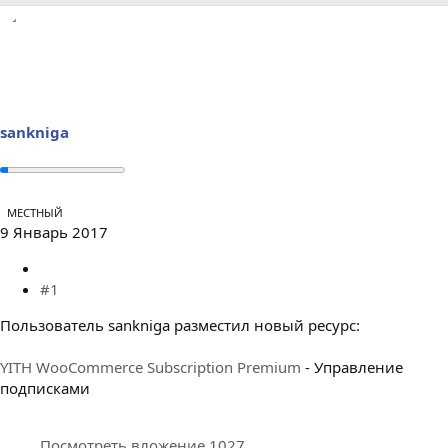
р
н
т
а
е
ч
м
а
ы
л
а
sankniga
МЕСТНЫЙ
9 Январь 2017
#1
Пользователь sankniga разместил новый ресурс:
YITH WooCommerce Subscription Premium
- Управление
подписками
Посмотреть вложение 1027