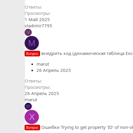
Ответы
Просмотры
1 Май 2025
vladimir7795
V
M
внедрить код (динамическая таблица Exce
Вопрос
marut
26 Апрель 2025
Ответы
Просмотры
26 Апрель 2025
marut
M
X
Ошибки Trying to get property 'ID' of non-ob
Вопрос