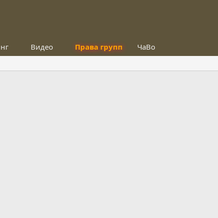
инг
Видео
Права групп
ЧаВо