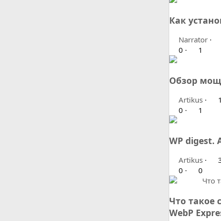
Как устано
Narrator
0
1
Обзор мощн
Artikus
1
0
1
WP digest. 
Artikus
3
0
0
Что такое 
WebP Expre