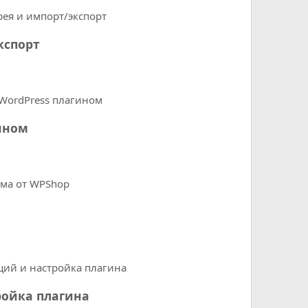
кспорт
гином
тройка плагина