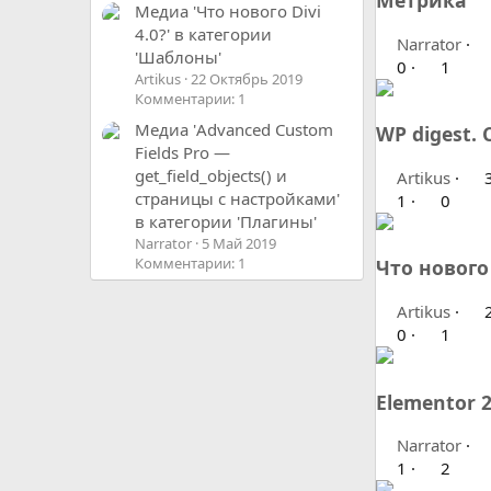
Метрика
Медиа 'Что нового Divi
4.0?' в категории
Narrator
'Шаблоны'
0
1
Artikus
22 Октябрь 2019
Комментарии: 1
Медиа 'Advanced Custom
WP digest. 
Fields Pro —
get_field_objects() и
Artikus
3
страницы с настройками'
1
0
в категории 'Плагины'
Narrator
5 Май 2019
Комментарии: 1
Что нового 
Artikus
2
0
1
Elementor 
Narrator
1
2