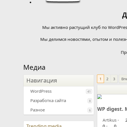
Д
Мы активно растущий клуб по WordPress
Мы делимся новостями, отытом и полезн
Пр
Медиа
1
2
3
Вп
Навигация
WordPress
41
Разработка сайта
8
WP digest.
Разное
6
Artikus
2
Trending media
0
0