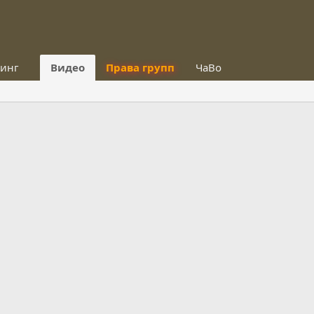
тинг
Видео
Права групп
ЧаВо