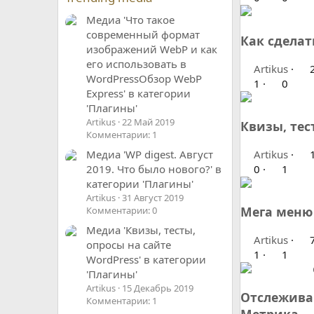
Медиа 'Что такое
современный формат
Как сделат
изображений WebP и как
его использовать в
Artikus
2
WordPressОбзор WebP
1
0
Express' в категории
'Плагины'
Artikus
22 Май 2019
Квизы, тес
Комментарии: 1
Artikus
1
Медиа 'WP digest. Август
0
1
2019. Что было нового?' в
категории 'Плагины'
Artikus
31 Август 2019
Мега меню
Комментарии: 0
Медиа 'Квизы, тесты,
Artikus
7
опросы на сайте
1
1
WordPress' в категории
'Плагины'
Artikus
15 Декабрь 2019
Отслеживан
Комментарии: 1