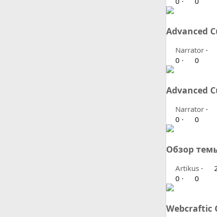
0
0
Advanced C
Narrator
0
0
Advanced C
Narrator
0
0
Обзор темы
Artikus
2
0
0
Webcraftic