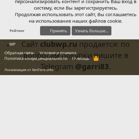
персонализировать контент и сохранить Ваш вход в
систему, если Вы зарегистрируетесь.
Продолжая использовать этот сайт, Вы соглашаетесь
на использование наших файлов cookie.
Принять
Узнать больше...
Рейтинг
Сайт
clubwp.ru
продается: по
WP
Обратная связь
вопросам покупки пишите в
Условия и правила
Политика конфиденциальности
Помощь
R
S
Telegram
@garri83
.
S
Локализация от
XenForo.Info