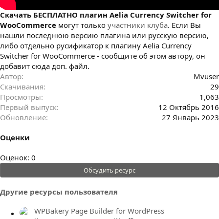
Cкачать БЕСПЛАТНО плагин Aelia Currency Switcher for
WooCommerce
могут только
участники клуба
. Если Вы
нашли последнюю версию плагина или русскую версию,
либо отдельно русификатор к плагину Aelia Currency
Switcher for WooCommerce - сообщите об этом автору, он
добавит сюда доп. файл.
Автор
Mvuser
Скачивания
29
Просмотры
1,063
Первый выпуск
12 Октябрь 2016
Обновление
27 Январь 2023
Оценки
0
Оценок: 0
.
Обсудить ресурс
0
0
Другие ресурсы пользователя
з
в
WPBakery Page Builder for WordPress
ё