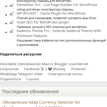
Конструктор страниц для WordPress
Elementor Pro - Live Page Builder For WordPress
з
«drag and drop» конструктор страниц
д
WP ROCKET – Cache Plugin for WordPress
Плагин для кэшировая, позволит ускорить ваш блог.
Yoast SEO for WordPress plugin
Премиум лучшего SEO плагина для wordpress
Kadence Theme Pro - Extends Kadence Theme With
Premium Features
Расширяет тему Kadence за счет дополнительных функций
и дополнений.
Поделиться ресурсом
Vkontakte
Odnoklassniki
Mail.ru
Blogger
Liveinternet
Livejournal
Facebook
X
Bluesky
Pinterest
WhatsApp
Telegram
Viber
Электронная почта
Поделиться
Ссылка
Последние обновления
Обновление Aelia Currency Switcher for