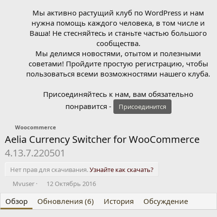
Мы активно растущий клуб по WordPress и нам
нужна помощь каждого человека, в том числе и
Ваша! Не стесняйтесь и станьте частью большого
сообщества.
Мы делимся новостями, отытом и полезными
советами! Пройдите простую регистрацию, чтобы
пользоваться всеми возможностями нашего клуба.
Присоединяйтесь к нам, вам обязательно
понравится -
Присоединится
Woocommerce
Aelia Currency Switcher for WooCommerce
4.13.7.220501
Нет прав для скачивания.
Узнайте как скачать?
А
Д
Mvuser
12 Октябрь 2016
в
а
Обзор
т
Обновления (6)
т
История
Обсуждение
о
а