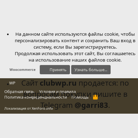
На данном сайте используются файлы cookie, чтобы
персонализировать контент и сохранить Ваш вход в
систему, если Вы зарегистрируетесь.
Продолжая использовать этот сайт, Вы соглашаетесь
на использование наших файлов cookie.
Принять
Узнать больше...
Woocommerce
Сайт
clubwp.ru
продается: по
WP
Обратная связь
вопросам покупки пишите в
Условия и правила
Политика конфиденциальности
Помощь
R
S
Telegram
@garri83
.
S
Локализация от
XenForo.Info