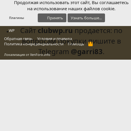
Продолжая использовать этот сайт, Вы соглашаетесь
на использование наших файлов cookie.
Принять
Узнать больше...
Плагины
Сайт
clubwp.ru
продается: по
WP
Обратная связь
вопросам покупки пишите в
Условия и правила
Политика конфиденциальности
Помощь
R
S
Telegram
@garri83
.
S
Локализация от
XenForo.Info