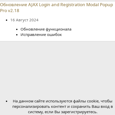
р
с
Обновление AJAX Login and Registration Modal Popup
о
Pro v2.18
з
д
а
16 Август 2024
н
и
Обновление функционала
я
Исправление ошибок
На данном сайте используются файлы cookie, чтобы
персонализировать контент и сохранить Ваш вход в
систему, если Вы зарегистрируетесь.