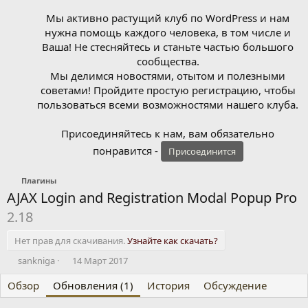
Мы активно растущий клуб по WordPress и нам
нужна помощь каждого человека, в том числе и
Ваша! Не стесняйтесь и станьте частью большого
сообщества.
Мы делимся новостями, отытом и полезными
советами! Пройдите простую регистрацию, чтобы
пользоваться всеми возможностями нашего клуба.
Присоединяйтесь к нам, вам обязательно
понравится -
Присоединится
Плагины
AJAX Login and Registration Modal Popup Pro
2.18
Нет прав для скачивания.
Узнайте как скачать?
А
Д
sankniga
14 Март 2017
в
а
Обзор
т
Обновления (1)
т
История
Обсуждение
о
а