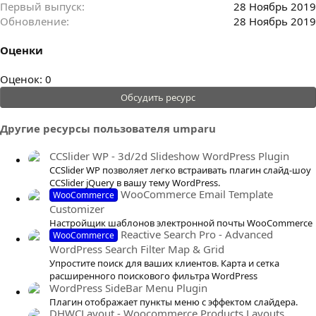
Первый выпуск
28 Ноябрь 2019
Обновление
28 Ноябрь 2019
Оценки
0
Оценок: 0
.
Обсудить ресурс
0
0
Другие ресурсы пользователя umparu
з
в
CCSlider WP - 3d/2d Slideshow WordPress Plugin
ё
CCSlider WP позволяет легко встраивать плагин слайд-шоу
з
CCSlider jQuery в вашу тему WordPress.
WooCommerce Email Template
WooCommerce
д
Customizer
Настройщик шаблонов электронной почты WooCommerce
Reactive Search Pro - Advanced
WooCommerce
WordPress Search Filter Map & Grid
Упростите поиск для ваших клиентов. Карта и сетка
расширенного поискового фильтра WordPress
WordPress SideBar Menu Plugin
Плагин отображает пункты меню с эффектом слайдера.
DHWCLayout - Woocommerce Products Layouts