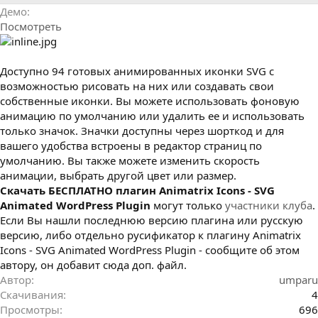
р
с
Демо
о
Посмотреть
з
д
а
н
Доступно 94 готовых анимированных иконки SVG с
и
возможностью рисовать на них или создавать свои
я
собственные иконки. Вы можете использовать фоновую
анимацию по умолчанию или удалить ее и использовать
только значок. Значки доступны через шорткод и для
вашего удобства встроены в редактор страниц по
умолчанию. Вы также можете изменить скорость
анимации, выбрать другой цвет или размер.
Cкачать БЕСПЛАТНО плагин Animatrix Icons - SVG
Animated WordPress Plugin
могут только
участники клуба
.
Если Вы нашли последнюю версию плагина или русскую
версию, либо отдельно русификатор к плагину Animatrix
Icons - SVG Animated WordPress Plugin - сообщите об этом
автору, он добавит сюда доп. файл.
Автор
umparu
Скачивания
4
Просмотры
696