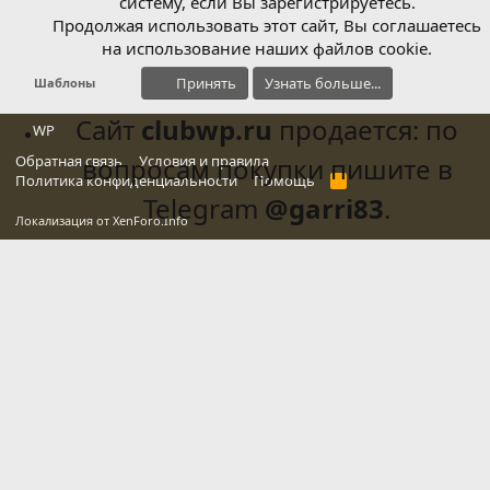
систему, если Вы зарегистрируетесь.
Продолжая использовать этот сайт, Вы соглашаетесь
на использование наших файлов cookie.
Принять
Узнать больше...
Шаблоны
Сайт
clubwp.ru
продается: по
WP
Обратная связь
вопросам покупки пишите в
Условия и правила
Политика конфиденциальности
Помощь
R
S
Telegram
@garri83
.
S
Локализация от
XenForo.Info