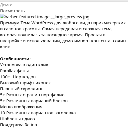
р
с
Демо
о
Посмотреть
з
д
а
Премиум Тема WordPress для любого вида парикмахерских
н
и салонов красоты. Самая передовая и сложная тема,
и
которая появилась за последнее время. Простая в
я
настройке и использовании, демо-импорт контента в один
клик.
Особенности:
Установка в один клик
Parallax фоны
100+ Шорткодов
Высокий шрифт иконок
Плавный скроллинг
5+ Разных страниц портфолио
5+ Различных вариаций блогов
Меню изображения
10 Различных вариантов заголовка
Шаблоны вдиео
Поддержка Retina