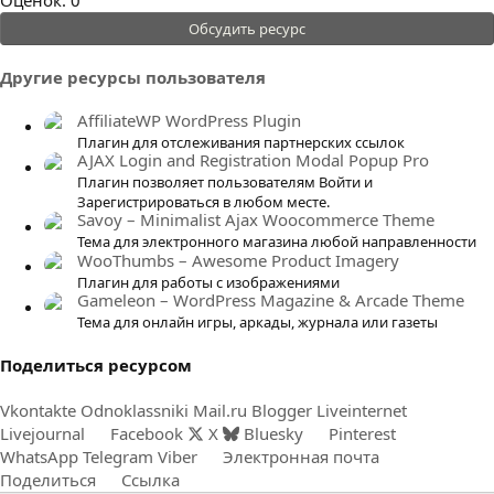
.
Обсудить ресурс
0
0
Другие ресурсы пользователя
з
в
AffiliateWP WordPress Plugin
ё
Плагин для отслеживания партнерских ссылок
AJAX Login and Registration Modal Popup Pro
з
Плагин позволяет пользователям Войти и
д
Зарегистрироваться в любом месте.
Savoy – Minimalist Ajax Woocommerce Theme
Тема для электронного магазина любой направленности
WooThumbs – Awesome Product Imagery
Плагин для работы с изображениями
Gameleon – WordPress Magazine & Arcade Theme
Тема для онлайн игры, аркады, журнала или газеты
Поделиться ресурсом
Vkontakte
Odnoklassniki
Mail.ru
Blogger
Liveinternet
Livejournal
Facebook
X
Bluesky
Pinterest
WhatsApp
Telegram
Viber
Электронная почта
Поделиться
Ссылка