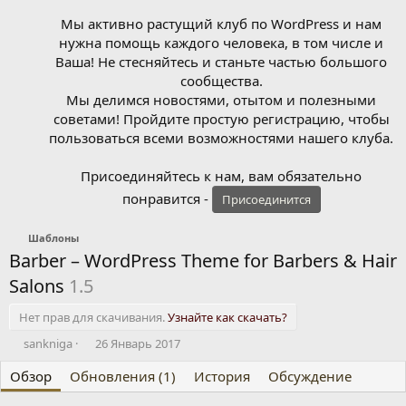
Мы активно растущий клуб по WordPress и нам
нужна помощь каждого человека, в том числе и
Ваша! Не стесняйтесь и станьте частью большого
сообщества.
Мы делимся новостями, отытом и полезными
советами! Пройдите простую регистрацию, чтобы
пользоваться всеми возможностями нашего клуба.
Присоединяйтесь к нам, вам обязательно
понравится -
Присоединится
Шаблоны
Barber – WordPress Theme for Barbers & Hair
Salons
1.5
Нет прав для скачивания.
Узнайте как скачать?
А
Д
sankniga
26 Январь 2017
в
а
Обзор
т
Обновления (1)
т
История
Обсуждение
о
а