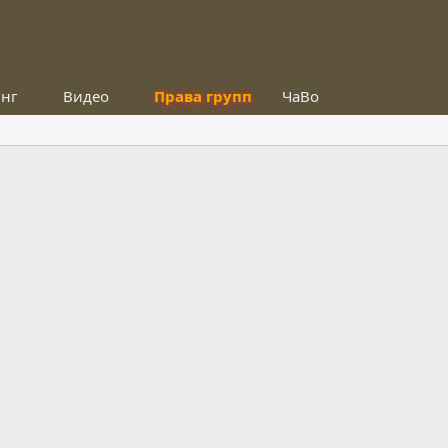
инг
Видео
Права групп
ЧаВо