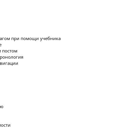
шагом при помощи учебника
е
м постом
Хронология
авигации
ню
мости