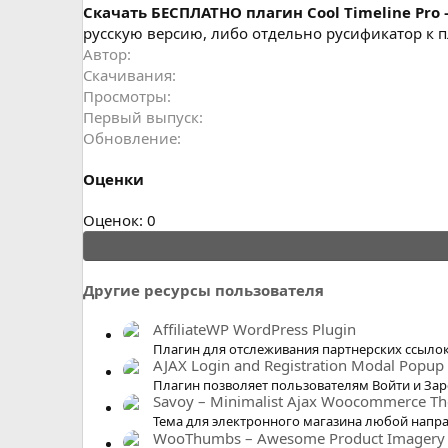
Cкачать БЕСПЛАТНО плагин Cool Timeline Pro –
русскую версию, либо отдельно русификатор к пла
Автор
Скачивания
Просмотры
Первый выпуск
Обновление
Оценки
0
Оценок: 0
.
0
0
Другие ресурсы пользователя
з
в
AffiliateWP WordPress Plugin
ё
Плагин для отслеживания партнерских ссыло
AJAX Login and Registration Modal Popup
з
Плагин позволяет пользователям Войти и Зар
д
Savoy – Minimalist Ajax Woocommerce T
Тема для электронного магазина любой напр
WooThumbs – Awesome Product Imagery