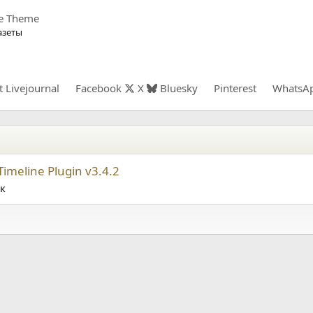
de Theme
азеты
t
Livejournal
Facebook
X
Bluesky
Pinterest
WhatsA
imeline Plugin v3.4.2
к