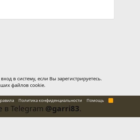
ход в систему, если Вы зарегистрируетесь.
аших файлов cookie.
правила
Политика конфиденциальности
Помощь
R
S
 в Telegram
@garri83
.
S