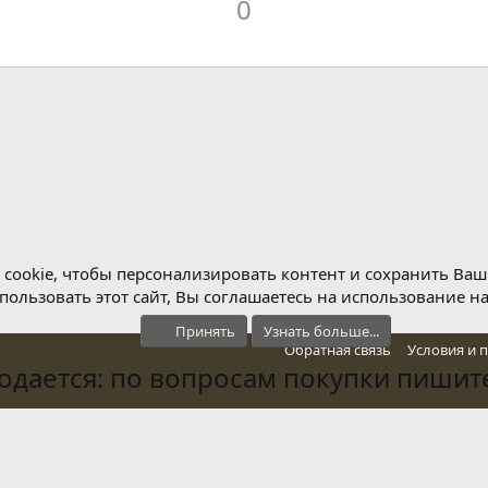
0
v
D
o
o
t
w
e
n
v
o
t
e
cookie, чтобы персонализировать контент и сохранить Ваш в
ользовать этот сайт, Вы соглашаетесь на использование н
Принять
Узнать больше...
Обратная связь
Условия и 
дается: по вопросам покупки пишите