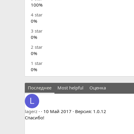
н
0
100%
и
з
в
я
4 star
ё
з
0%
д
3 star
0%
2 star
0%
1 star
0%
Последнее
Most helpful
Оценка
L
5
lagerz
10 Май 2017
Версия: 1.0.12
.
Спасибо!
0
0