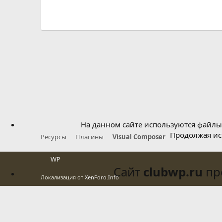
з
в
ё
з
д
На данном сайте используются файлы 
Продолжая исп
Ресурсы
Плагины
Visual Composer
WP
Сайт
clubwp.ru
про
Локализация от
XenForo.Info