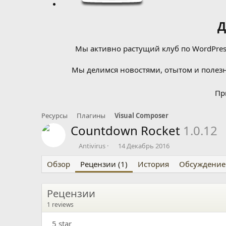
Д
Мы активно растущий клуб по WordPress
Мы делимся новостями, отытом и полезн
Пр
Ресурсы
Плагины
Visual Composer
Countdown Rocket
1.0.12
А
Д
Antivirus
14 Декабрь 2016
в
а
Обзор
т
Рецензии (1)
т
История
Обсуждение
о
а
р
с
о
Рецензии
з
5
1 reviews
д
.
а
0
5 star