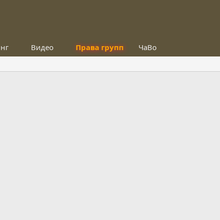
инг
Видео
Права групп
ЧаВо