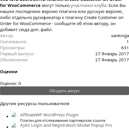
for WooCommerce
могут только
участники клуба
. Если Вы
нашли последнюю версию плагина или русскую версию,
либо отдельно русификатор к плагину Create Customer on
Order for WooCommerce - сообщите об этом автору, он
добавит сюда доп. файл.
Автор
sankniga
Скачивания
1
Просмотры
631
Первый выпуск
27 Январь 2017
Обновление
27 Январь 2017
Оценки
0
Оценок: 0
.
Обсудить ресурс
0
0
Другие ресурсы пользователя
з
в
AffiliateWP WordPress Plugin
ё
Плагин для отслеживания партнерских ссылок
AJAX Login and Registration Modal Popup Pro
з