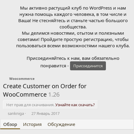
Мы активно растущий клуб по WordPress и нам
нужна помощь каждого человека, в том числе и
Ваша! Не стесняйтесь и станьте частью большого
сообщества.
Мы делимся новостями, отытом и полезными
советами! Пройдите простую регистрацию, чтобы
пользоваться всеми возможностями нашего клуба.
Присоединяйтесь к нам, вам обязательно
понравится -
Присоединится
Woocommerce
Create Customer on Order for
WooCommerce
1.26
Нет прав для скачивания.
Узнайте как скачать?
А
Д
sankniga
27 Январь 2017
в
а
Обзор
т
История
т
Обсуждение
о
а