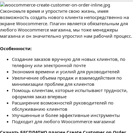
р
с
о
Сэкономьте время и упростите свою жизнь, имея
з
д
возможность создать нового клиента непосредственно на
а
экране Woocommerce. Плагин является обязательным для
н
любого Woocommerce магазина, мы тоже менеджеры
и
магазина и он значительно упростил нам рабочий процесс.
я
Особенности:
Создание заказов вручную для новых клиентов, по
телефону или электронной почте
Экономия времени и усилий для руководителей
Увеличение объема продаж и взаимодействия по
минимизации проблем для клиентов
Помощь клиентам, которые испытывают трудности,
оформляя заказ впервые
Расширение возможностей руководителей по
обслуживанию клиентов
Улучшенные и более эффективные инструменты
Подходит для любого Woocommerce магазина!
Cкачать БЕСПЛАТНО плагин Create Customer on Order