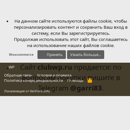
На данном сайте используются файлы cookie, чтобы
персонализировать контент и сохранить Ваш вход в
систему, если Вы зарегистрируетесь.
Продолжая использовать этот сайт, Вы соглашаетесь
на использование наших файлов cookie.
Принять
Узнать больше...
Woocommerce
Сайт
clubwp.ru
продается: по
WP
Обратная связь
вопросам покупки пишите в
Условия и правила
Политика конфиденциальности
Помощь
R
S
Telegram
@garri83
.
S
Локализация от
XenForo.Info