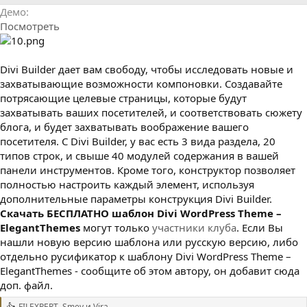
р
с
Демо
о
Посмотреть
з
д
а
н
Divi Builder дает вам свободу, чтобы исследовать новые и
и
захватывающие возможности компоновки. Создавайте
я
потрясающие целевые страницы, которые будут
захватывать ваших посетителей, и соответствовать сюжету
блога, и будет захватывать воображение вашего
посетителя. С Divi Builder, у вас есть 3 вида раздела, 20
типов строк, и свыше 40 модулей содержания в вашей
панели инструментов. Кроме того, конструктор позволяет
полностью настроить каждый элемент, используя
дополнительные параметры конструкция Divi Builder.
Cкачать БЕСПЛАТНО шаблон Divi WordPress Theme –
ElegantThemes
могут только
участники клуба
. Если Вы
нашли новую версию шаблона или русскую версию, либо
отдельно русификатор к шаблону Divi WordPress Theme –
ElegantThemes - сообщите об этом автору, он добавит сюда
доп. файл.
FILEXPERT
,
Smey
и
Vira