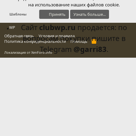
на использование наших файлов cookie.
Принять
Узнать больше...
Шаблоны
Сайт
clubwp.ru
продается: по
WP
Обратная связь
вопросам покупки пишите в
Условия и правила
Политика конфиденциальности
Помощь
R
S
Telegram
@garri83
.
S
Локализация от
XenForo.Info