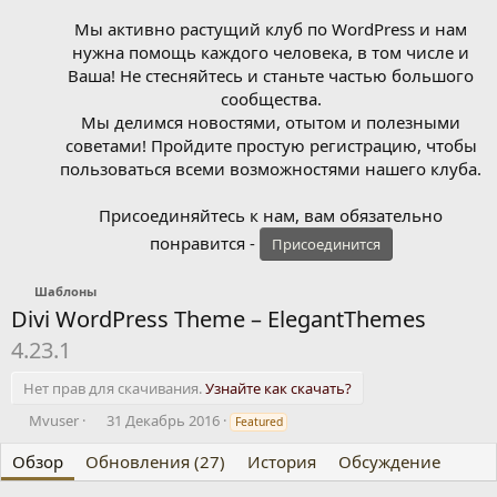
Мы активно растущий клуб по WordPress и нам
нужна помощь каждого человека, в том числе и
Ваша! Не стесняйтесь и станьте частью большого
сообщества.
Мы делимся новостями, отытом и полезными
советами! Пройдите простую регистрацию, чтобы
пользоваться всеми возможностями нашего клуба.
Присоединяйтесь к нам, вам обязательно
понравится -
Присоединится
Шаблоны
Divi WordPress Theme – ElegantThemes
4.23.1
Нет прав для скачивания.
Узнайте как скачать?
А
Д
Mvuser
31 Декабрь 2016
Featured
в
а
т
т
Обзор
Обновления (27)
История
Обсуждение
о
а