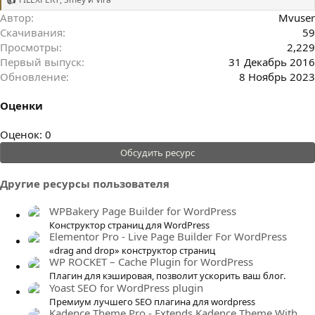
Р
е
Автор
Mvuser
а
Скачивания
59
к
Просмотры
2,229
ц
и
Первый выпуск
31 Декабрь 2016
и
Обновление
8 Ноябрь 2023
:
Оценки
0
Оценок: 0
.
Обсудить ресурс
0
0
Другие ресурсы пользователя
з
в
WPBakery Page Builder for WordPress
ё
Конструктор страниц для WordPress
Elementor Pro - Live Page Builder For WordPress
з
«drag and drop» конструктор страниц
д
WP ROCKET – Cache Plugin for WordPress
Плагин для кэшировая, позволит ускорить ваш блог.
Yoast SEO for WordPress plugin
Премиум лучшего SEO плагина для wordpress
Kadence Theme Pro - Extends Kadence Theme With