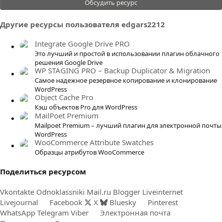
Обсудить ресурс
0
0
Другие ресурсы пользователя edgars2212
з
в
Integrate Google Drive PRO
ё
Это лучший и простой в использовании плагин облачного
з
решения Google Drive
WP STAGING PRO – Backup Duplicator & Migration
д
Самое надежное резервное копирование и клонирование
WordPress
Object Cache Pro
Кэш объектов Pro для WordPress
MailPoet Premium
Mailpoet Premium – лучший плагин для электронной почты
WordPress
WooCommerce Attribute Swatches
Образцы атрибутов WooCommerce
Поделиться ресурсом
Vkontakte
Odnoklassniki
Mail.ru
Blogger
Liveinternet
Livejournal
Facebook
X
Bluesky
Pinterest
WhatsApp
Telegram
Viber
Электронная почта