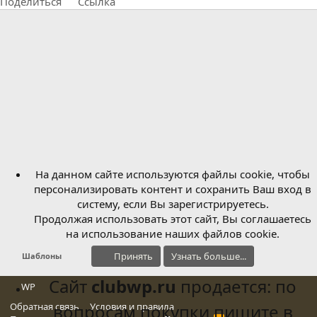
Поделиться
Ссылка
На данном сайте используются файлы cookie, чтобы
персонализировать контент и сохранить Ваш вход в
систему, если Вы зарегистрируетесь.
Продолжая использовать этот сайт, Вы соглашаетесь
на использование наших файлов cookie.
Принять
Узнать больше...
Шаблоны
Сайт
clubwp.ru
продается: по
WP
Обратная связь
вопросам покупки пишите в
Условия и правила