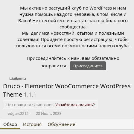
Мы активно растущий клуб по WordPress и нам
нужна помощь каждого человека, в том числе и
Ваша! Не стесняйтесь и станьте частью большого
сообщества.
Мы делимся новостями, отытом и полезными
советами! Пройдите простую регистрацию, чтобы
пользоваться всеми возможностями нашего клуба.
Присоединяйтесь к нам, вам обязательно
понравится -
Присоединится
Шаблоны
Druco - Elementor WooCommerce WordPress
Theme
1.1.1
Нет прав для скачивания.
Узнайте как скачать?
А
Д
edgars2212
28 Июль 2023
в
а
Обзор
т
История
т
Обсуждение
о
а