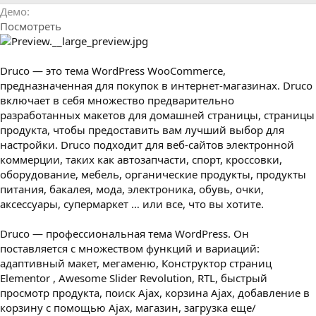
р
с
Демо
о
Посмотреть
з
д
а
н
Druco — это тема WordPress WooCommerce,
и
предназначенная для покупок в интернет-магазинах. Druco
я
включает в себя множество предварительно
разработанных макетов для домашней страницы, страницы
продукта, чтобы предоставить вам лучший выбор для
настройки. Druco подходит для веб-сайтов электронной
коммерции, таких как автозапчасти, спорт, кроссовки,
оборудование, мебель, органические продукты, продукты
питания, бакалея, мода, электроника, обувь, очки,
аксессуары, супермаркет … или все, что вы хотите.
Druco — профессиональная тема WordPress. Он
поставляется с множеством функций и вариаций:
адаптивный макет, мегаменю, Конструктор страниц
Elementor , Awesome Slider Revolution, RTL, быстрый
просмотр продукта, поиск Ajax, корзина Ajax, добавление в
корзину с помощью Ajax, магазин, загрузка еще/