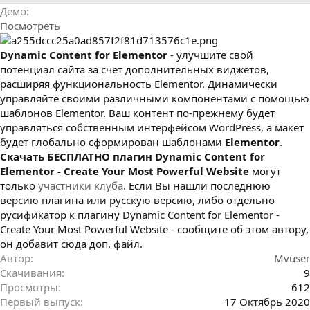
р
с
Демо
о
Посмотреть
з
д
а
Dynamic Content for Elementor
- улучшите свой
н
потенциал сайта за счет дополнительных виджетов,
и
расширяя функциональность Elementor. Динамически
я
управляйте своими различными компонентами с помощью
шаблонов Elementor. Ваш контент по-прежнему будет
управляться собственным интерфейсом WordPress, а макет
будет глобально сформирован шаблонами
Elementor
.
Cкачать БЕСПЛАТНО плагин Dynamic Content for
Elementor - Create Your Most Powerful Website
могут
только
участники клуба
. Если Вы нашли последнюю
версию плагина или русскую версию, либо отдельно
русификатор к плагину Dynamic Content for Elementor -
Create Your Most Powerful Website - сообщите об этом автору,
он добавит сюда доп. файл.
Автор
Mvuser
Скачивания
9
Просмотры
612
Первый выпуск
17 Октябрь 2020