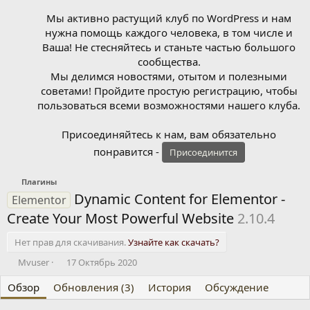
Мы активно растущий клуб по WordPress и нам
нужна помощь каждого человека, в том числе и
Ваша! Не стесняйтесь и станьте частью большого
сообщества.
Мы делимся новостями, отытом и полезными
советами! Пройдите простую регистрацию, чтобы
пользоваться всеми возможностями нашего клуба.
Присоединяйтесь к нам, вам обязательно
понравится -
Присоединится
Плагины
Dynamic Content for Elementor -
Elementor
Create Your Most Powerful Website
2.10.4
Нет прав для скачивания.
Узнайте как скачать?
А
Д
Mvuser
17 Октябрь 2020
в
а
Обзор
т
Обновления (3)
т
История
Обсуждение
о
а