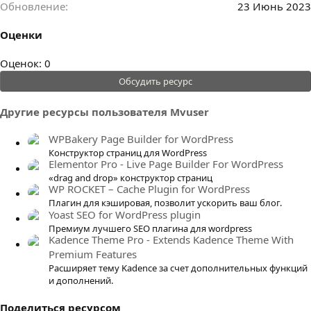
Обновление
23 Июнь 2023
Оценки
0
Оценок: 0
.
Обсудить ресурс
0
0
Другие ресурсы пользователя Mvuser
з
в
WPBakery Page Builder for WordPress
ё
Конструктор страниц для WordPress
Elementor Pro - Live Page Builder For WordPress
з
«drag and drop» конструктор страниц
д
WP ROCKET – Cache Plugin for WordPress
Плагин для кэшировая, позволит ускорить ваш блог.
Yoast SEO for WordPress plugin
Премиум лучшего SEO плагина для wordpress
Kadence Theme Pro - Extends Kadence Theme With
Premium Features
Расширяет тему Kadence за счет дополнительных функций
и дополнений.
Поделиться ресурсом